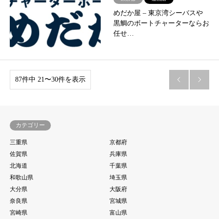
めだか屋 – ​東京湾シーバスや
黒鯛のボートチャーターならお
任せ…
87件中 21〜30件を表示


カテゴリー
三重県
京都府
佐賀県
兵庫県
北海道
千葉県
和歌山県
埼玉県
大分県
大阪府
奈良県
宮城県
宮崎県
富山県