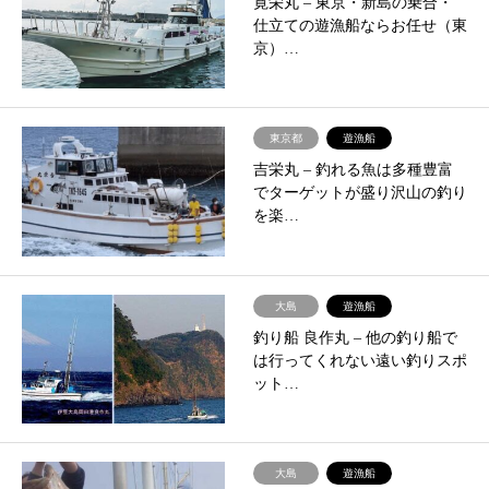
寛栄丸 – ​東京・新島の乗合・
仕立ての遊漁船ならお任せ（東
京）…
東京都
遊漁船
吉栄丸 – ​釣れる魚は多種豊富
でターゲットが盛り沢山の釣り
を楽…
大島
遊漁船
釣り船 良作丸 – 他の釣り船で
は行ってくれない遠い釣りスポ
ット…
大島
遊漁船