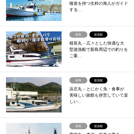
嗅覚を持つ生粋の海人がガイド
する…
新島
遊漁船
植長丸 – ​広々とした快適な大
型遊漁船で新島周辺での釣りを
ご案…
新島
遊漁船
浜庄丸 – ​とにかく魚・食事が
美味しい旅館も併営していて楽
しい…
新島
遊漁船