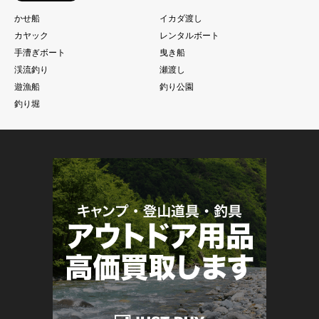
かせ船
イカダ渡し
カヤック
レンタルボート
手漕ぎボート
曳き船
渓流釣り
瀬渡し
遊漁船
釣り公園
釣り堀