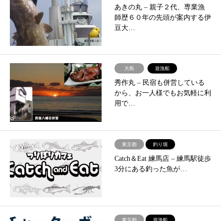
あきの丸 – ​親子２代、専業漁
師歴６０年の先頭が案内する伊
豆大…
大島
遊漁船
秀作丸 – ​民宿も併営している
から、お一人様でもお気軽に利
用で…
東京都
釣り堀
Catch＆Eat 練馬店 – ​練馬駅徒歩
3分にある釣った魚が…
東京都
遊漁船