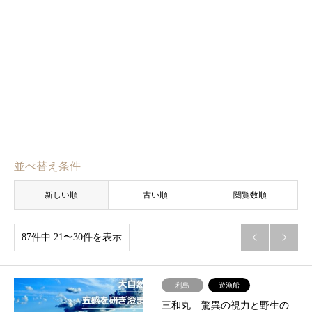
並べ替え条件
新しい順
古い順
閲覧数順
87件中 21〜30件を表示


利島
遊漁船
三和丸 – ​驚異の視力と野生の