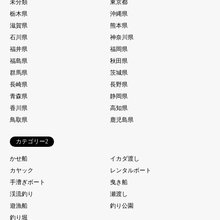
未分類
東京都
栃木県
沖縄県
滋賀県
熊本県
石川県
神奈川県
福井県
福岡県
福島県
秋田県
群馬県
茨城県
長崎県
長野県
青森県
静岡県
香川県
高知県
鳥取県
鹿児島県
カテゴリー2
かせ船
イカダ渡し
カヤック
レンタルボート
手漕ぎボート
曳き船
渓流釣り
瀬渡し
遊漁船
釣り公園
釣り堀