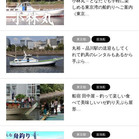
小林丸 – どなたでも手軽に楽
しめる東京湾の船釣りへご案内
（東京…
東京都
遊漁船
丸裕 – 品川駅の送迎もしてく
れて釣具のレンタルもあるから
手ぶら…
東京都
遊漁船
船宿 田中屋 – ​釣って楽しい食
べて美味しいハゼ釣り天ぷら屋
形…
東京都
遊漁船