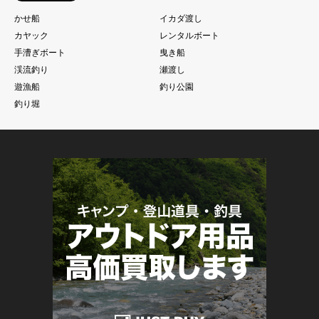
かせ船
イカダ渡し
カヤック
レンタルボート
手漕ぎボート
曳き船
渓流釣り
瀬渡し
遊漁船
釣り公園
釣り堀