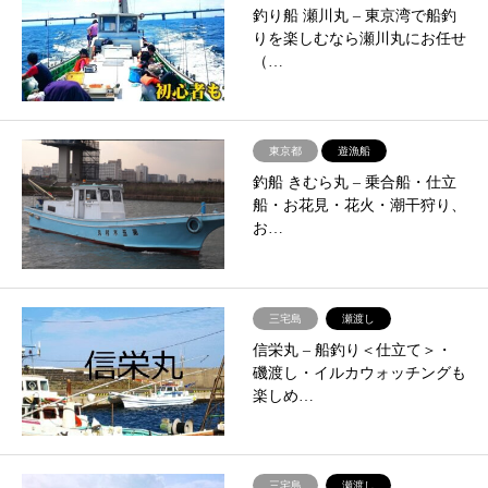
釣り船 瀬川丸 – ​東京湾で船釣
りを楽しむなら瀬川丸にお任せ
（…
東京都
遊漁船
釣船 きむら丸 – ​乗合船・仕立
船・お花見・花火・潮干狩り、
お…
三宅島
瀬渡し
信栄丸 – 船釣り＜仕立て＞・
磯渡し・イルカウォッチングも
楽しめ…
三宅島
瀬渡し