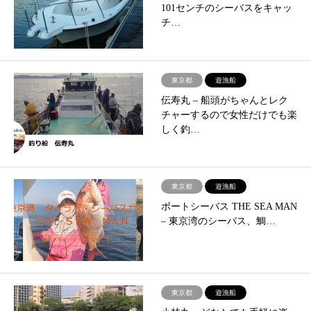
101センチのシーバスをキャッ
チ…
東京都
遊漁船
伝寿丸 – 船頭がちゃんとレク
チャーするので女性だけでも楽
しく釣…
東京都
遊漁船
ボートシーバス THE SEA MAN
– 東京湾のシーバス、鯛…
東京都
遊漁船