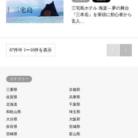
三宅島ホテル 海楽 – 夢の舞台
『三本岳』を筆頭に初心者から
玄人…
87件中 1〜10件を表示


カテゴリー
三重県
京都府
佐賀県
兵庫県
北海道
千葉県
和歌山県
埼玉県
大分県
大阪府
奈良県
宮城県
宮崎県
富山県