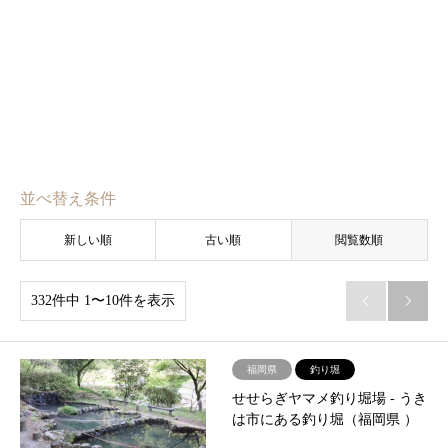
並べ替え条件
新しい順
古い順
閲覧数順
332件中 1〜10件を表示


福岡県
釣り堀
せせらぎヤマメ釣り堀場 ‐ うき
は市にある釣り堀（福岡県 ）