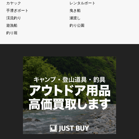
カヤック
レンタルボート
手漕ぎボート
曳き船
渓流釣り
瀬渡し
遊漁船
釣り公園
釣り堀