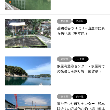
熊本県
釣り堀
岳間渓谷つりぼり ‐ 山鹿市にあ
る釣り堀（熊本県 ）
佐賀県
イカダ渡し
仮屋湾遊漁センター ‐ 仮屋湾で
の筏渡し＆釣り堀（佐賀県 ）
熊本県
釣り堀
蓮台寺つりぼりセンター ‐ 熊本
駅近くの穴場的な釣り堀（熊本