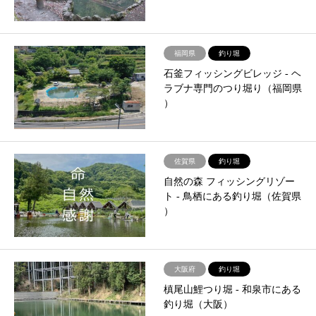
福岡県
釣り堀
石釜フィッシングビレッジ ‐ ヘ
ラブナ専門のつり堀り（福岡県
）
佐賀県
釣り堀
自然の森 フィッシングリゾー
ト ‐ 鳥栖にある釣り堀（佐賀県
）
大阪府
釣り堀
槙尾山鯉つり堀 ‐ 和泉市にある
釣り堀（大阪）