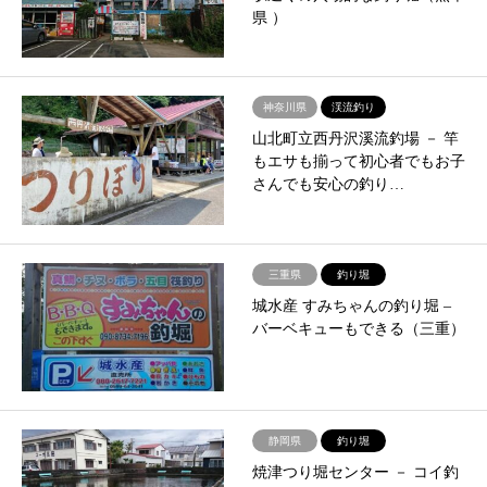
県 ）
神奈川県
渓流釣り
山北町立西丹沢溪流釣場 － 竿
もエサも揃って初心者でもお子
さんでも安心の釣り…
三重県
釣り堀
城水産 すみちゃんの釣り堀 –
バーベキューもできる（三重）
静岡県
釣り堀
焼津つり堀センター － コイ釣