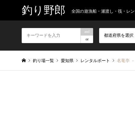
釣り野郎
全国の遊漁船・瀬渡し・筏・レン
and
都道府県を選択
or
釣り場一覧
愛知県
レンタルボート
名竜亭 