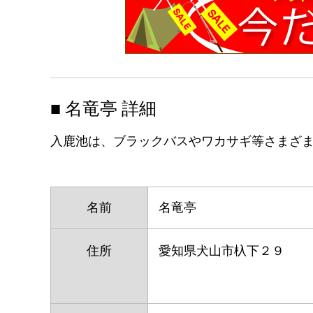
■ 名竜亭 詳細
入鹿池は、ブラックバスやワカサギ等さまざ
名前
名竜亭
住所
愛知県犬山市杁下２９