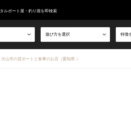
タルボート屋・釣り堀を即検索
遊び方を選択
特徴
－ 犬山市の貸ボートと食事のお店（愛知県 ）