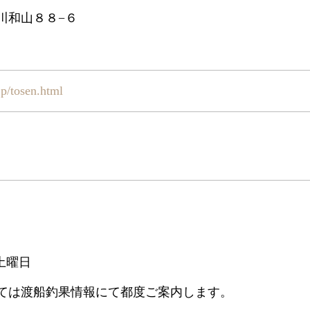
川和山８８−６
jp/tosen.html
 土曜日
ては渡船釣果情報にて都度ご案内します。