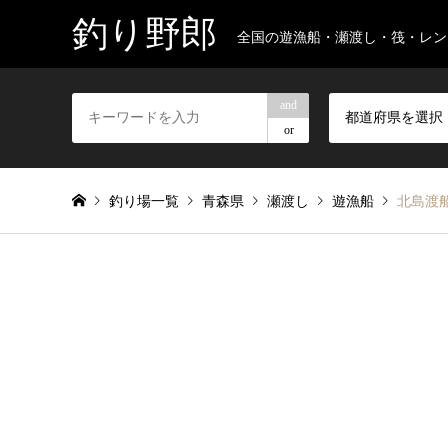
釣り野郎
全国の遊漁船・瀬渡し・筏・レン
and
都道府県を選択
or
釣り場一覧
青森県
瀬渡し
遊漁船
北島渡