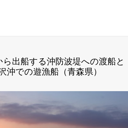
港から出船する沖防波堤への渡船と
沢沖での遊漁船（青森県）