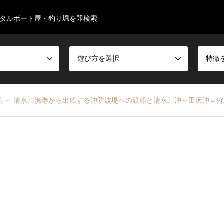
タルボート屋・釣り堀を即検索
遊び方を選択
特徴
船 － 清水川漁港から出船する沖防波堤への渡船と清水川沖～田沢沖＝