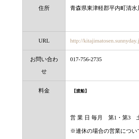
住所
青森県東津軽郡平内町清水
URL
http://kitajimatosen.sunnyday.
お問い合わ
017-756-2735
せ
料金
【渡船】
営 業 日 毎月 第1・第3
※連休の場合の営業につい