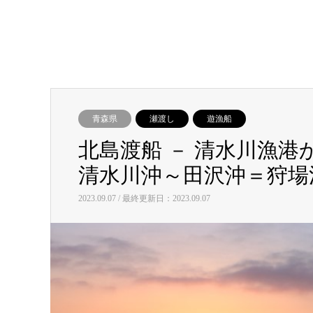
青森県
瀬渡し
遊漁船
北島渡船 － 清水川漁
清水川沖～田沢沖＝狩場
2023.09.07 / 最終更新日：2023.09.07