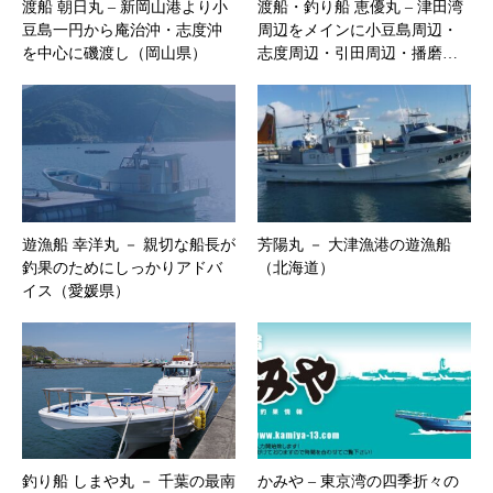
渡船 朝日丸 – 新岡山港より小
渡船・釣り船 恵優丸 – 津田湾
豆島一円から庵治沖・志度沖
周辺をメインに小豆島周辺・
を中心に磯渡し（岡山県）
志度周辺・引田周辺・播磨…
遊漁船 幸洋丸 － 親切な船長が
芳陽丸 － 大津漁港の遊漁船
釣果のためにしっかりアドバ
（北海道）
イス（愛媛県）
釣り船 しまや丸 － 千葉の最南
かみや – ​東京湾の四季折々の