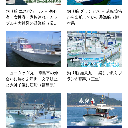
釣り船 エスポワール － 初心
釣り船 グラシアス － 志岐漁港
者・女性客・家族連れ・カッ
から出航している遊漁船（熊
プルも大歓迎の遊漁船（長…
本県 ）
ニュータケダ丸 – 徳島市の沖
釣り船 如意丸 － 楽しい釣りプ
合いに浮かぶ津田一文字波止
ランが満載（三重）
と大神子磯に渡船（徳島県）