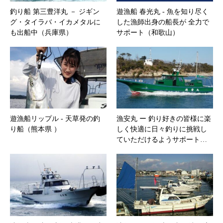
釣り船 第三豊洋丸 － ジギン
遊漁船 春光丸 ‐ 魚を知り尽く
グ・タイラバ・イカメタルに
した漁師出身の船長が 全力で
も出船中（兵庫県）
サポート（和歌山）
遊漁船リップル ‐ 天草発の釣
漁安丸 ー 釣り好きの皆様に楽
り船（熊本県 ）
しく快適に日々釣りに挑戦し
ていただけるようサポート…