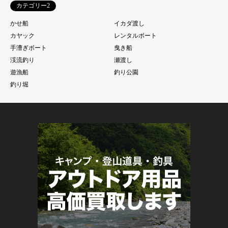
カテゴリー2
かせ船
イカダ渡し
カヤック
レンタルボート
手漕ぎボート
曳き船
渓流釣り
瀬渡し
遊漁船
釣り公園
釣り堀