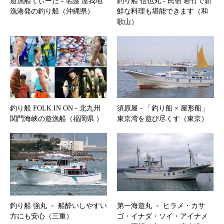
遊漁船てぃーだ ‐ 名護 屋我地
釣り船 信也丸 ‐ 民宿 若竹で新
漁港発の釣り船（沖縄県）
鮮な料理も堪能できます（和
歌山）
釣り船 FOLK IN ON ‐ 北九州
須原屋 ‐ 「釣り船 × 屋形船」
関門海峡の遊漁船（福岡県 ）
東京湾を遊び尽くす（東京）
釣り船 強丸 － 船酔いしやすい
第一海遊丸 － ヒラメ・カサ
方にも安心（三重）
ゴ・イナダ・ソイ・アイナメ