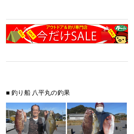
■ 釣り船 八平丸の釣果