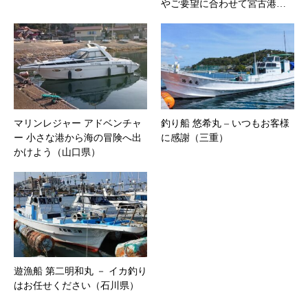
やご要望に合わせて宮古港…
マリンレジャー アドベンチャ
釣り船 悠希丸 – いつもお客様
ー 小さな港から海の冒険へ出
に感謝（三重）
かけよう（山口県）
遊漁船 第二明和丸 － イカ釣り
はお任せください（石川県）