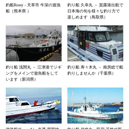
釣船Rossy ‐ 天草市 牛深の遊漁
釣り船 久幸丸 － 賀露港出航で
船（熊本県 ）
日本海の旬を様々な釣り方で
楽しめます（鳥取県）
釣り船 浅間丸 － 江津港でジギ
釣り船 寿々木丸 － 南房総で船
ングをメインで遊魚船をして
釣りしませんか（千葉県）
います（新潟県）