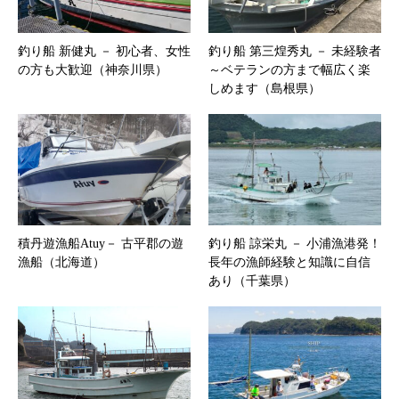
釣り船 新健丸 － 初心者、女性
釣り船 第三煌秀丸 － 未経験者
の方も大歓迎（神奈川県）
～ベテランの方まで幅広く楽
しめます（島根県）
積丹遊漁船Atuy－ 古平郡の遊
釣り船 諒栄丸 － 小浦漁港発！
漁船（北海道）
長年の漁師経験と知識に自信
あり（千葉県）