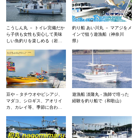
こうしん丸 － トイレ完備だか
釣り船 あい川丸 － マアジをメ
ら子供も女性も安心して美味
インで狙う遊漁船（神奈川
しい魚釣りを楽しめる（岩…
県）
豆や – タチウオやビシアジ、
遊漁船 淡隆丸 ‐ 漁師で培った
マダコ、シロギス、アオリイ
経験を釣り船で（和歌山）
カ、カレイ等、季節に合わ…