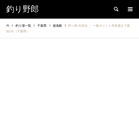
釣り野郎
検索
釣り場一覧
千葉県
遊漁船
釣り船 松栄丸 － 一級ポイント布良瀬まで最
短5分（千葉県）