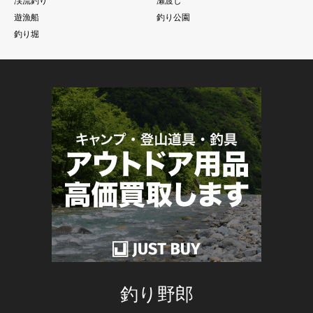
渓流釣り
瀬渡し
遊漁船
釣り公園
釣り堀
釣り野郎