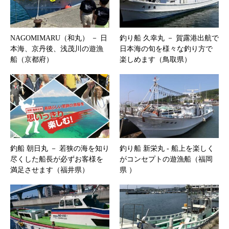
NAGOMIMARU（和丸） － 日
釣り船 久幸丸 － 賀露港出航で
本海、京丹後、浅茂川の遊漁
日本海の旬を様々な釣り方で
船（京都府）
楽しめます（鳥取県）
釣船 朝日丸 － 若狭の海を知り
釣り船 新栄丸 ‐ 船上を楽しく
尽くした船長が必ずお客様を
がコンセプトの遊漁船（福岡
満足させます（福井県）
県 ）