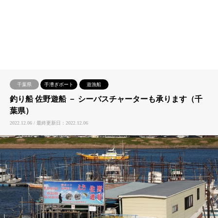
千葉県
手漕ぎボート
遊漁船
釣り船 佐野遊船 － シーバスチャーターも承ります（千
葉県）
2022.12.06 / 最終更新日：2022.12.06