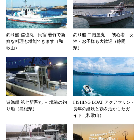
釣り船 信也丸 ‐ 民宿 若竹で新
釣り船 二階屋丸 － 初心者、女
鮮な料理も堪能できます（和
性・お子様も大歓迎（静岡
歌山）
県）
遊漁船 第七新吾丸 － 境港の釣
FISHING BOAT アクアマリン ‐
り船（島根県）
長年の経験と勘を活かしたガ
イド（和歌山）