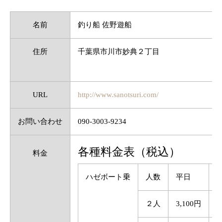
名前
釣り船 佐野遊船
住所
千葉県市川市妙典２丁目
URL
http://www.sanotsuri.com/
お問い合わせ
090-3003-9234
各種料金表（税込）
料金
ハゼボート乗
人数
平日
２人
3,100円
3