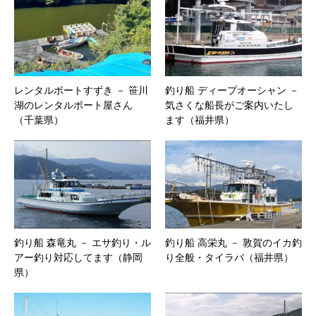
レンタルボートすずき － 笹川
釣り船 ディープオーシャン －
湖のレンタルボート屋さん
気さくな船長がご案内いたし
（千葉県）
ます（福井県）
釣り船 森竜丸 － エサ釣り・ル
釣り船 高栄丸 － 敦賀のイカ釣
アー釣り対応してます（静岡
り全般・タイラバ（福井県）
県）