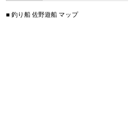
■ 釣り船 佐野遊船 マップ