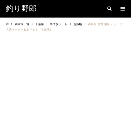
釣り野郎
検索
釣り場一覧
千葉県
手漕ぎボート
遊漁船
釣り船 佐野遊船 － シーバ
スチャーターも承ります（千葉県）