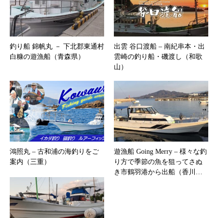
釣り船 錦帆丸 － 下北郡東通村
出雲 谷口渡船 – 南紀串本・出
白糠の遊漁船（青森県）
雲崎の釣り船・磯渡し（和歌
山）
鴻照丸 – 古和浦の海釣りをご
遊漁船 Going Merry – 様々な釣
案内（三重）
り方で季節の魚を狙ってさぬ
き市鶴羽港から出船（香川…