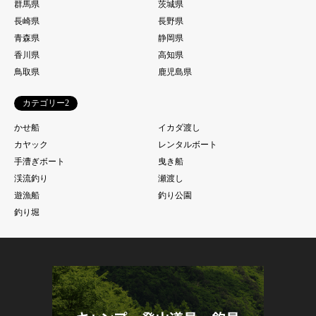
群馬県
茨城県
長崎県
長野県
青森県
静岡県
香川県
高知県
鳥取県
鹿児島県
カテゴリー2
かせ船
イカダ渡し
カヤック
レンタルボート
手漕ぎボート
曳き船
渓流釣り
瀬渡し
遊漁船
釣り公園
釣り堀