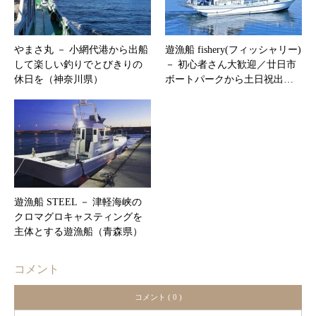
やまさ丸 － 小網代港から出船
遊漁船 fishery(フィッシャリー)
して楽しい釣りでとびきりの
－ 初心者さん大歓迎／廿日市
休日を（神奈川県）
ボートパークから土日祝出…
遊漁船 STEEL － 津軽海峡の
クロマグロキャスティングを
主体とする遊漁船（青森県）
コメント
コメント ( 0 )