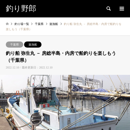
釣り野郎
検索
釣り場一覧
千葉県
遊漁船
釣り船 弥生丸 － 房総半島・内房で船釣りを
楽しもう（千葉県）
千葉県
遊漁船
釣り船 弥生丸 － 房総半島・内房で船釣りを楽しもう
（千葉県）
2022.12.10 / 最終更新日：2022.12.10