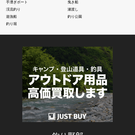
手漕ぎボート
曳き船
渓流釣り
瀬渡し
遊漁船
釣り公園
釣り堀