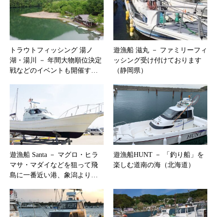
トラウトフィッシング 湯ノ
遊漁船 滋丸 － ファミリーフィ
湖・湯川 － 年間大物順位決定
ッシング受け付けております
戦などのイベントも開催す…
（静岡県）
遊漁船 Santa － マグロ・ヒラ
遊漁船HUNT － 「釣り船」を
マサ・マダイなどを狙って飛
楽しむ道南の海（北海道）
島に一番近い港、象潟より…