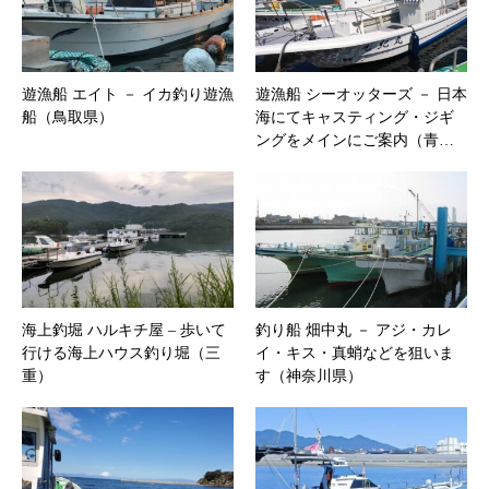
遊漁船 エイト － イカ釣り遊漁
遊漁船 シーオッターズ － 日本
船（鳥取県）
海にてキャスティング・ジギ
ングをメインにご案内（青…
海上釣堀 ハルキチ屋 – 歩いて
釣り船 畑中丸 － アジ・カレ
行ける海上ハウス釣り堀（三
イ・キス・真蛸などを狙いま
重）
す（神奈川県）