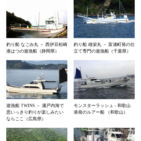
釣り船 なごみ丸 － 西伊豆松崎
釣り船 雄栄丸 － 富浦町発の仕
港はつの遊漁船（静岡県）
立て専門の遊漁船（千葉県）
遊漁船 TWINS － 瀬戸内海で
モンスターラッシュ ‐ 和歌山
思いっきり釣りが楽しみたい
港発のルアー船 （和歌山）
ならここ（広島県）