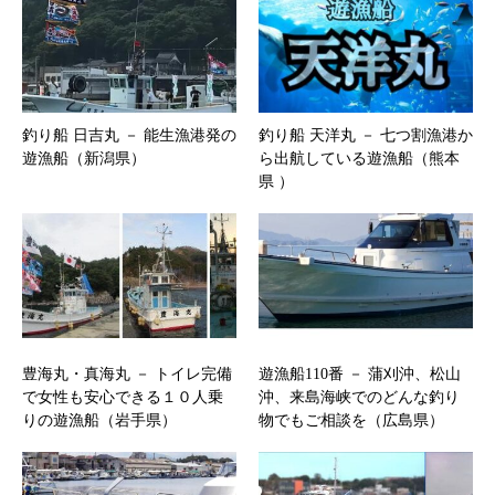
釣り船 日吉丸 － 能生漁港発の
釣り船 天洋丸 － 七つ割漁港か
遊漁船（新潟県）
ら出航している遊漁船（熊本
県 ）
豊海丸・真海丸 － トイレ完備
遊漁船110番 － 蒲刈沖、松山
で女性も安心できる１０人乗
沖、来島海峡でのどんな釣り
りの遊漁船（岩手県）
物でもご相談を（広島県）