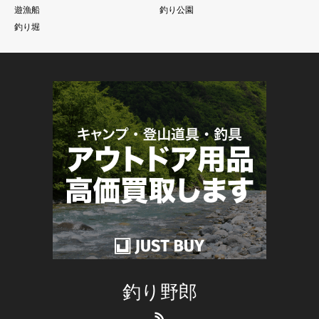
遊漁船
釣り公園
釣り堀
釣り野郎
RSS