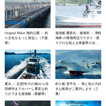
Original Maker 海釣公園 － 釣
遊漁船 勝新丸・遊海班 － 津軽
り文化をもっと身近に（千葉
海峡 の竜飛周辺でマダイ・黒
県）
マグロを狙える青森県小泊…
夏丸 － 足摺沖(六の瀬)から佐
釣り船 喜平丸 － 海と魚が大好
田岬沖までカバーし豊富な釣
きな船長がご案内します（三
りができる遊漁船（愛媛県）
重）