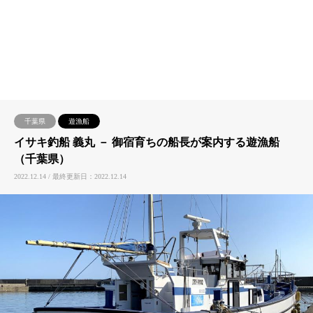
千葉県
遊漁船
イサキ釣船 義丸 － 御宿育ちの船長が案内する遊漁船
（千葉県）
2022.12.14 / 最終更新日：2022.12.14