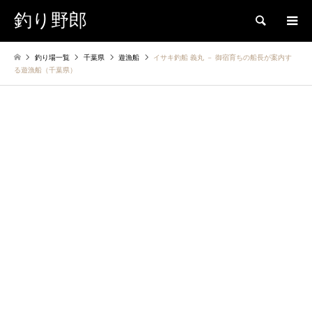
釣り野郎
検索
釣り場一覧
千葉県
遊漁船
イサキ釣船 義丸 － 御宿育ちの船長が案内す
る遊漁船（千葉県）