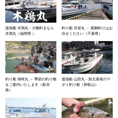
遊漁船 木鶏丸 ‐ 大鯛釣るなら
釣り船 共栄丸 － 真鯛釣りはお
木鶏丸（福岡県 ）
任せください（千葉県）
釣り船 海咲丸 － 季節の釣り物
遊漁船 山田丸 ‐ 加太港発のマ
をご案内いたします（新潟
ダイ釣り船（和歌山）
県）