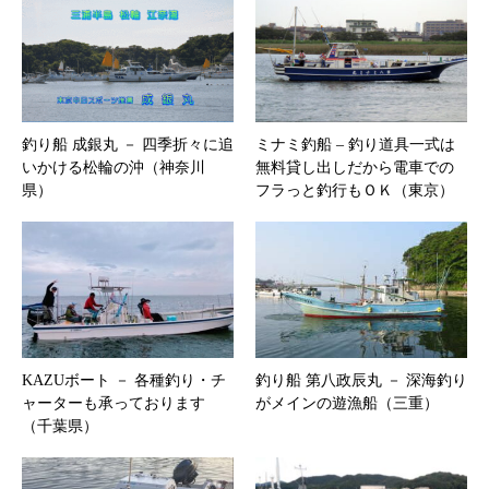
釣り船 成銀丸 － 四季折々に追
ミナミ釣船 – 釣り道具一式は
いかける松輪の沖（神奈川
無料貸し出しだから電車での
県）
フラっと釣行もＯＫ（東京）
KAZUボート － 各種釣り・チ
釣り船 第八政辰丸 － 深海釣り
ャーターも承っております
がメインの遊漁船（三重）
（千葉県）