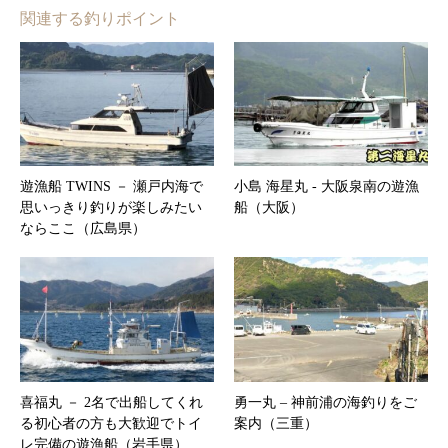
関連する釣りポイント
遊漁船 TWINS － 瀬戸内海で
小島 海星丸 ‐ 大阪泉南の遊漁
思いっきり釣りが楽しみたい
船（大阪）
ならここ（広島県）
喜福丸 － 2名で出船してくれ
勇一丸 – 神前浦の海釣りをご
る初心者の方も大歓迎でトイ
案内（三重）
レ完備の遊漁船（岩手県）