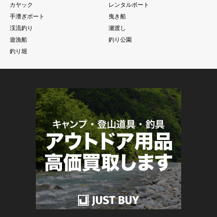
カヤック
レンタルボート
手漕ぎボート
曳き船
渓流釣り
瀬渡し
遊漁船
釣り公園
釣り堀