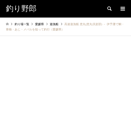
釣り野郎
検索
釣り場一覧
愛媛県
遊漁船
高速遊漁船 恵丸(恵丸倶楽部) － 伊予灘で鯛・
青物・あじ・メバルを狙って釣行（愛媛県）