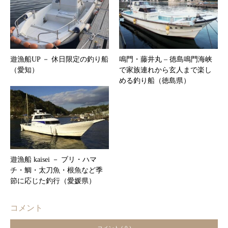
遊漁船UP － 休日限定の釣り船
鳴門・藤井丸 – 徳島鳴門海峡
（愛知）
で家族連れから玄人まで楽し
める釣り船（徳島県）
遊漁船 kaisei － ブリ・ハマ
チ・鯛・太刀魚・根魚など季
節に応じた釣行（愛媛県）
コメント