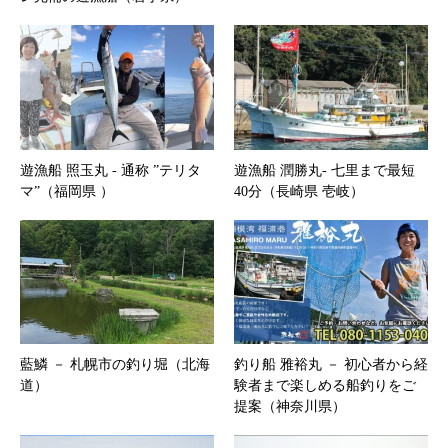
遊漁船 照玉丸 ‐ 通称 ”テリタ
遊漁船 潤勝丸‐ 七里まで最短
マ”（福岡県 ）
40分（長崎県 壱岐）
藍鱗 － 札幌市の釣り堀（北海
釣り船 雅裕丸 － 初心者から経
道）
験者まで楽しめる船釣りをご
提案（神奈川県）