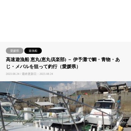
愛媛県
遊漁船
高速遊漁船 恵丸(恵丸倶楽部) － 伊予灘で鯛・青物・あ
じ・メバルを狙って釣行（愛媛県）
2023.08.24 / 最終更新日：2023.08.24