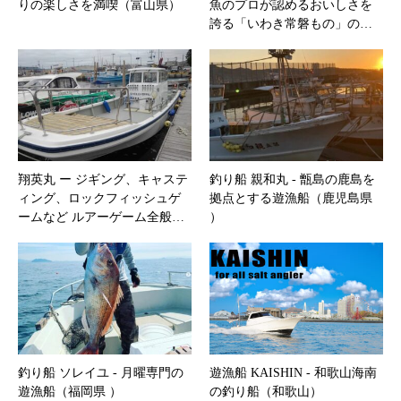
りの楽しさを満喫（富山県）
魚のプロが認めるおいしさを
誇る「いわき常磐もの」の…
翔英丸 ー ジギング、キャステ
釣り船 親和丸 ‐ 甑島の鹿島を
ィング、ロックフィッシュゲ
拠点とする遊漁船（鹿児島県
ームなど ルアーゲーム全般…
）
釣り船 ソレイユ ‐ 月曜専門の
遊漁船 KAISHIN ‐ 和歌山海南
遊漁船（福岡県 ）
の釣り船（和歌山）