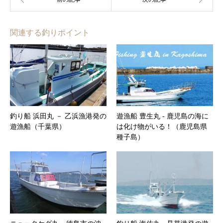
関連する釣りポイント
釣り船 浜田丸 － 乙浜漁港発の
遊漁船 豊生丸 ‐ 鹿児島の海に
遊漁船（千葉県）
は化け物がいる！（鹿児島県
種子島）