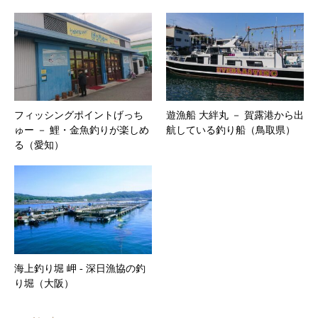
フィッシングポイントげっち
遊漁船 大絆丸 － 賀露港から出
ゅー － 鯉・金魚釣りが楽しめ
航している釣り船（鳥取県）
る（愛知）
海上釣り堀 岬 ‐ 深日漁協の釣
り堀（大阪）