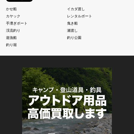
かせ船
イカダ渡し
カヤック
レンタルボート
手漕ぎボート
曳き船
渓流釣り
瀬渡し
遊漁船
釣り公園
釣り堀