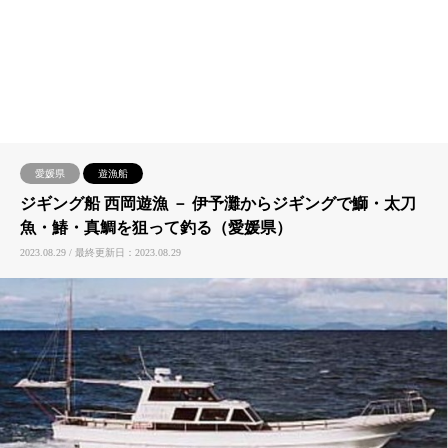
愛媛県
遊漁船
ジギング船 西岡遊漁 － 伊予灘からジギングで鰤・太刀
魚・鰆・真鯛を狙って釣る（愛媛県）
2023.08.29 / 最終更新日：2023.08.29