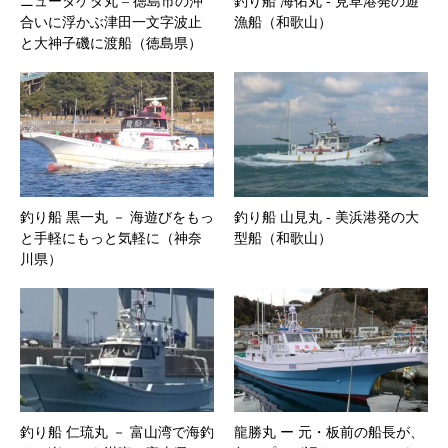
ニュータケダ丸 – 徳島市の沖
釣り船 海佑丸 ‐ 見草港発の遊
合いに浮かぶ津田一文字波止
漁船（和歌山）
と大神子磯に渡船（徳島県）
釣り船 黒一丸 － 海遊びをもっ
釣り船 山見丸 ‐ 美浜港発の大
と手軽にもっと気軽に（神奈
型船（和歌山）
川県）
釣り船 仁琉丸 － 富山湾で海釣
龍勝丸 ー 元・板前の船長が、