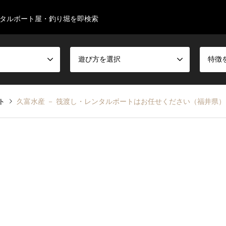
タルボート屋・釣り堀を即検索
遊び方を選択
特徴
ト
久富水産 － 筏渡し・レンタルボートはお任せください（福井県）