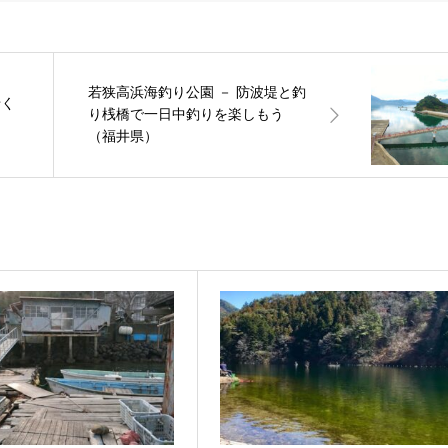
若狭高浜海釣り公園 － 防波堤と釣
せく
り桟橋で一日中釣りを楽しもう
（福井県）