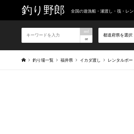
釣り野郎
全国の遊漁船・瀬渡し・筏・レン
and
都道府県を選択
or
釣り場一覧
福井県
イカダ渡し
レンタルボー