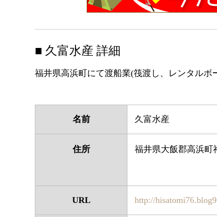
■ 久富水産 詳細
福井県高浜町にて渡船業(筏渡し、レンタルボ
名前
久富水産
住所
福井県大飯郡高浜町
URL
http://hisatomi76.blog