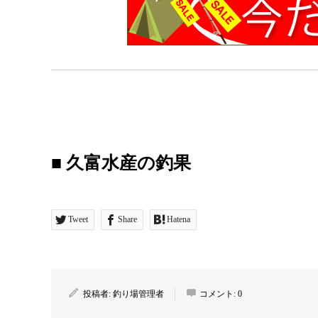
■ 久富水産の釣果
Tweet
Share
Hatena
投稿者:
釣り場管理者
コメント:
0