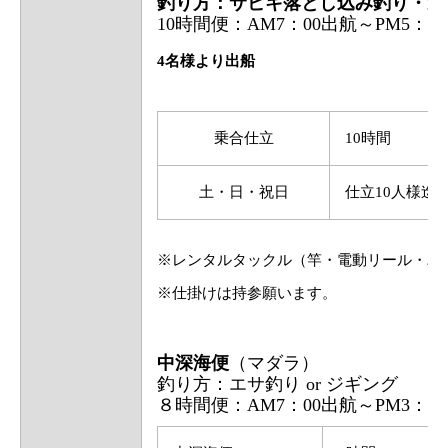
釣り方：サビキ落とし込み釣り・近
10時間便：AM7：00出航～PM5：00
4名様より出船
乗合仕立
10時間
土・日・祝日
仕立10人様迄
※レンタルタックル（竿・電動リール・バ
※仕掛けは持参願います。
中深海便
（マダラ）
釣り方：エサ釣り or ジギング
８時間便：AM7：00出航～PM3：00