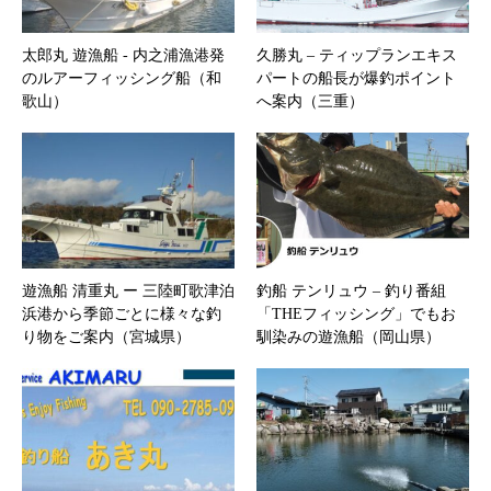
太郎丸 遊漁船 ‐ 内之浦漁港発
久勝丸 – ティップランエキス
のルアーフィッシング船（和
パートの船長が爆釣ポイント
歌山）
へ案内（三重）
遊漁船 清重丸 ー 三陸町歌津泊
釣船 テンリュウ – 釣り番組
浜港から季節ごとに様々な釣
「THEフィッシング」でもお
り物をご案内（宮城県）
馴染みの遊漁船（岡山県）