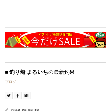
■ 釣り船 まるいち
の最新釣果
ブログ
投稿者:
釣り場管理者