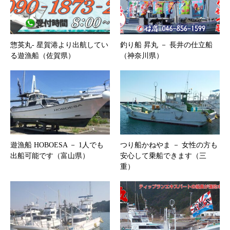
惣英丸‐ 星賀港より出航してい
釣り船 昇丸 － 長井の仕立船
る遊漁船（佐賀県）
（神奈川県）
遊漁船 HOBOESA － 1人でも
つり船かねやま － 女性の方も
出船可能です（富山県）
安心して乗船できます（三
重）