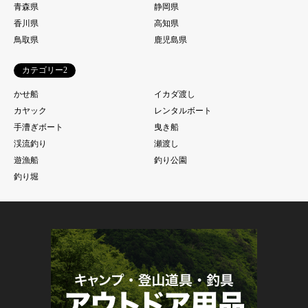
青森県
静岡県
香川県
高知県
鳥取県
鹿児島県
カテゴリー2
かせ船
イカダ渡し
カヤック
レンタルボート
手漕ぎボート
曳き船
渓流釣り
瀬渡し
遊漁船
釣り公園
釣り堀