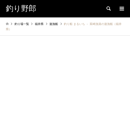
釣り野郎
検索
釣り場一覧
福井県
遊漁船
釣り船 まるいち － 茱崎漁港の遊漁船（福井
県）