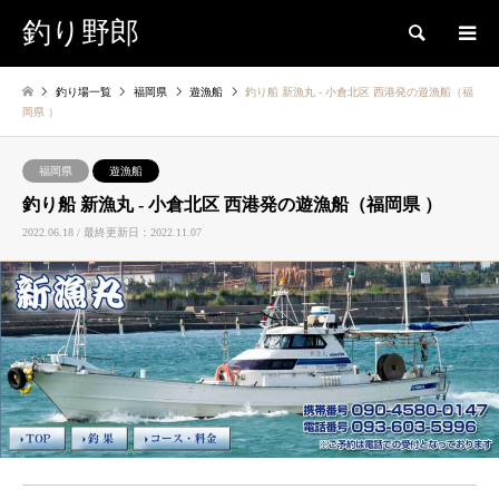
釣り野郎
検索
釣り場一覧
福岡県
遊漁船
釣り船 新漁丸 ‐ 小倉北区 西港発の遊漁船（福
岡県 ）
福岡県
遊漁船
釣り船 新漁丸 ‐ 小倉北区 西港発の遊漁船（福岡県 ）
2022.06.18 / 最終更新日：2022.11.07