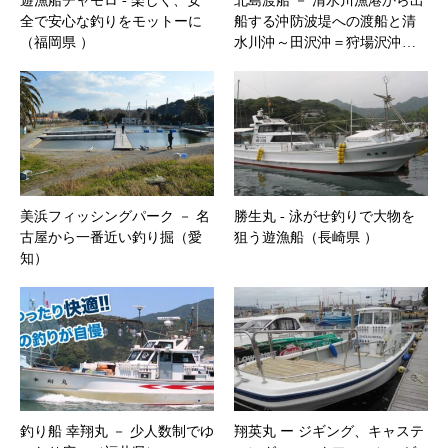
遊漁船チャモロ ‐ 楽しく、安
北島渡船 － 清水川漁港から出
全で安心な釣りをモットーに
船する沖防波堤への渡船と清
（福岡県 ）
水川沖～田沢沖＝狩場沢沖…
美浜フィッシングパーク － 名
勝生丸 ‐ 泳がせ釣りで大物を
古屋から一番近い釣り掘（愛
狙う遊漁船（長崎県 ）
知）
釣り船 幸翔丸 － 少人数制でゆ
翔英丸 ー ジギング、キャステ