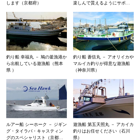
します（京都府）
楽しんで貰えるようにサポ…
釣り船 幸福丸 － 鳩の釜漁港か
釣り船 蒼信丸 － アオリイカや
ら出航している遊漁船（熊本
マルイカ釣りが得意な遊漁船
県 ）
（神奈川県）
ルアー船 シーホーク － ジギン
遊漁船 第五天照丸 － アカイカ
グ・タイラバ・キャスティン
釣りはお任せください（石川
グのスペシャリスト（京都…
県）