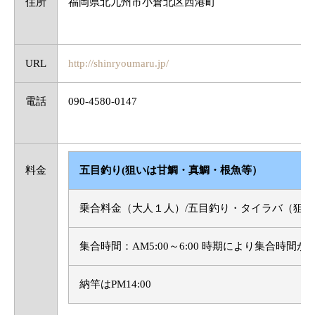
住所
福岡県北九州市小倉北区西港町
URL
http://shinryoumaru.jp/
電話
090-4580-0147
料金
五目釣り(狙いは甘鯛・真鯛・根魚等）
乗合料金（大人１人）/五目釣り・タイラバ（狙い
集合時間：AM5:00～6:00 時期により集合時間
納竿はPM14:00