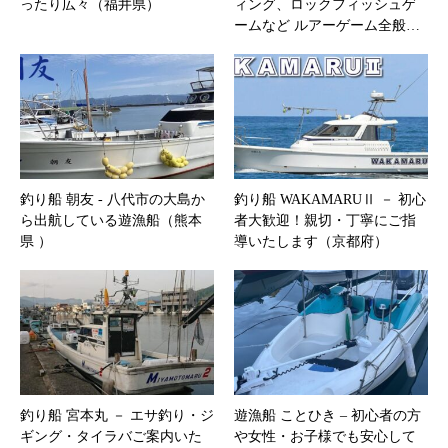
ったり広々（福井県）
ィング、ロックフィッシュゲ
ームなど ルアーゲーム全般…
釣り船 朝友 ‐ 八代市の大島か
釣り船 WAKAMARUⅡ － 初心
ら出航している遊漁船（熊本
者大歓迎！親切・丁寧にご指
県 ）
導いたします（京都府）
釣り船 宮本丸 － エサ釣り・ジ
遊漁船 ことひき – 初心者の方
ギング・タイラバご案内いた
や女性・お子様でも安心して