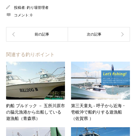
投稿者:
釣り場管理者
コメント:
0
関連する釣りポイント
釣船 ブルドック － 五所川原市
第三天童丸 ‐ 呼子から近海・
の脇元漁港から出船している
壱岐沖で船釣りする遊漁船
遊漁船（青森県）
（佐賀県 ）