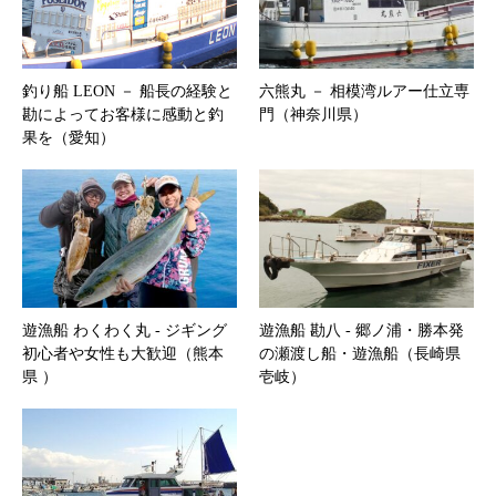
釣り船 LEON － 船長の経験と
六熊丸 － 相模湾ルアー仕立専
勘によってお客様に感動と釣
門（神奈川県）
果を（愛知）
遊漁船 わくわく丸 ‐ ジギング
遊漁船 勘八 ‐ 郷ノ浦・勝本発
初心者や女性も大歓迎（熊本
の瀬渡し船・遊漁船（長崎県
県 ）
壱岐）