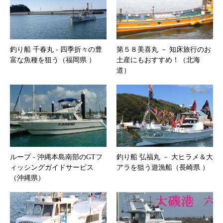
釣り船 千春丸 ‐ 四季折々の豊
第５８美喜丸 － 知床旅行のお
富な魚種を狙う（福岡県 ）
土産にもおすすめ！（北海
道）
ループ ‐ 沖縄本島南部のGTフ
釣り船 弘福丸 － 大ヒラメ＆大
ィッシングガイドサービス
アラを狙う遊漁船（長崎県 ）
（沖縄県）