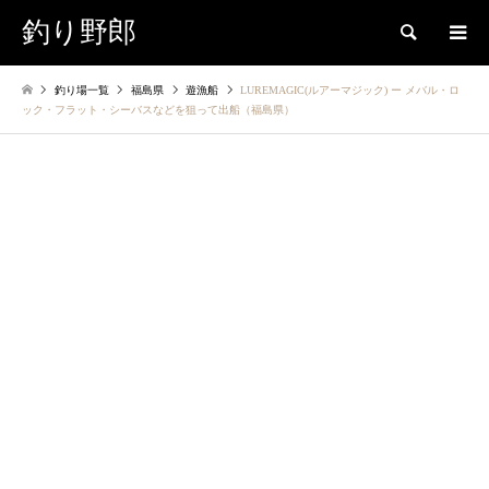
釣り野郎
検索
釣り場一覧
福島県
遊漁船
LUREMAGIC(ルアーマジック) ー メバル・ロ
ック・フラット・シーバスなどを狙って出船（福島県）