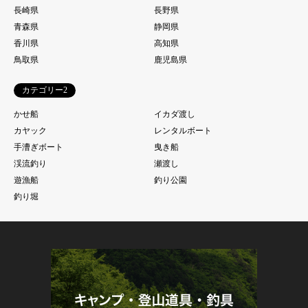
長崎県
長野県
青森県
静岡県
香川県
高知県
鳥取県
鹿児島県
カテゴリー2
かせ船
イカダ渡し
カヤック
レンタルボート
手漕ぎボート
曳き船
渓流釣り
瀬渡し
遊漁船
釣り公園
釣り堀