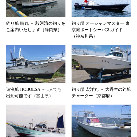
釣り船 晴丸 － 駿河湾の釣りを
釣り船 オーシャンマスター 東
ご案内いたします（静岡県）
京湾ボートシーバスガイド
（神奈川県）
遊漁船 HOBOESA － 1人でも
釣り船 宏洋丸 － 大丹生の釣船
出船可能です（富山県）
チャーター（京都府）