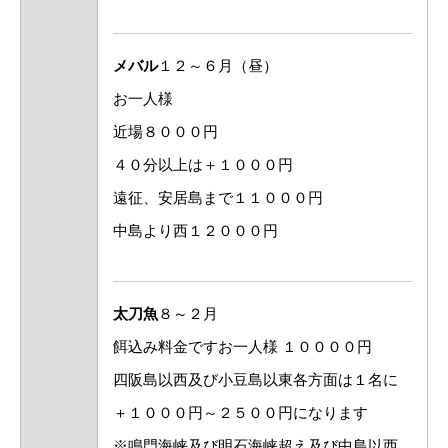
メバル
１２～６月（昼）
お一人様
近場８０００円
４０分以上は＋１０００円
遠征、安居島まで１１０００円
中島より西１２０００円
太刀魚
８～２月
餌込み料金ですお一人様 １００００円
四阪島以西及び小豆島以東各方面は１名に
＋１０００円～２５００円になります
※鳴門海峡及び明石海峡超え及び中島以西