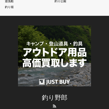
遊漁船
釣り公園
釣り堀
釣り野郎
RSS