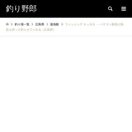
釣り野郎
検索
釣り場一覧
広島県
遊漁船
フィッシング キッタカ － ベテラン船長が熱
意も持って釣らせてくれる（広島県）