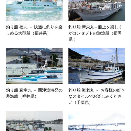
釣り船 福丸 － 快適に釣りを楽
釣り船 新栄丸 ‐ 船上を楽しく
しめる大型船（福井県）
がコンセプトの遊漁船（福岡
県 ）
釣り船 直幸丸 － 西津漁港発の
釣り船 海老丸 － お客様の好き
遊漁船（福井県）
なスタイルでお楽しみくださ
い（千葉県）