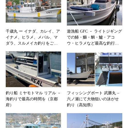
千歳丸 ー イナダ、カレイ、ア
遊漁船 GFC － ライトジギング
イナメ、ヒラメ、メバル、マ
での鰆・鰤・鯛・鱸・アコ
ダラ、スルメイカ釣りをご…
ウ・ヒラメなど最高な釣行…
釣り船 ミヤモトマル リアル －
フィッシングボート 武勝丸 – ​
海釣りで最高の時間を（京都
六ノ瀬にて大物狙いの泳がせ
府）
釣り（高知県）