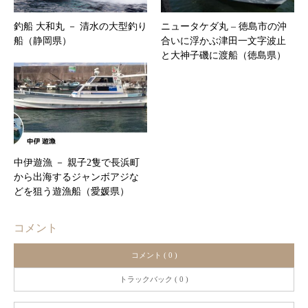
釣船 大和丸 － 清水の大型釣り
ニュータケダ丸 – 徳島市の沖
船（静岡県）
合いに浮かぶ津田一文字波止
と大神子磯に渡船（徳島県）
中伊遊漁 － 親子2隻で長浜町
から出海するジャンボアジな
どを狙う遊漁船（愛媛県）
コメント
コメント ( 0 )
トラックバック ( 0 )