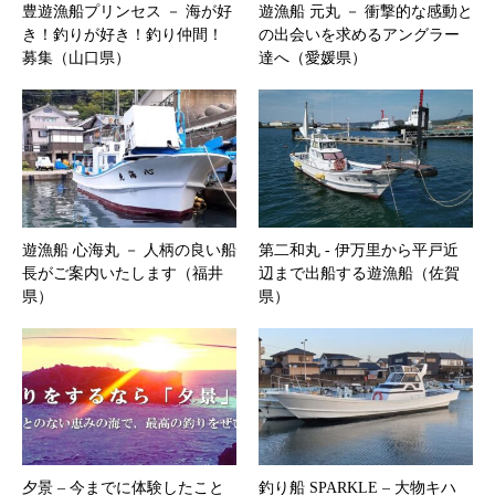
豊遊漁船プリンセス － 海が好
遊漁船 元丸 － 衝撃的な感動と
き！釣りが好き！釣り仲間！
の出会いを求めるアングラー
募集（山口県）
達へ（愛媛県）
遊漁船 心海丸 － 人柄の良い船
第二和丸 ‐ 伊万里から平戸近
長がご案内いたします（福井
辺まで出船する遊漁船（佐賀
県）
県）
夕景 – 今までに体験したこと
釣り船 SPARKLE – 大物キハ