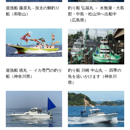
遊漁船 藤原丸 ‐ 加太の鯛釣り
釣り船 弘福丸 － 水無瀬・大島
船（和歌山）
郡・中島・松山沖へ出船中
（広島県）
遊漁船 徳丸 － イカ専門の釣り
釣り船 川崎 中山丸 － 四季の
船（神奈川県）
魚を追いかけます（神奈川
県）