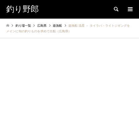
釣り野郎
検索
釣り場一覧
広島県
遊漁船
遊漁船 流星 － タイラバ・ライトジギングを
メインに旬の釣りものを求めて出航（広島県）