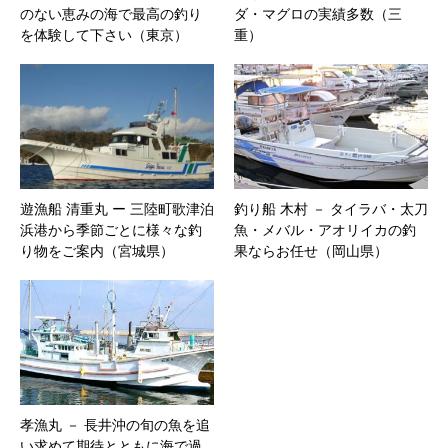
のない恵みの海で最高の釣り
ダ・マグロの実績多数（三
を体験して下さい（東京）
重）
遊漁船 清重丸 ー 三陸町歌津泊
釣り船 木村 － タイラバ・太刀
浜港から季節ごとに様々な釣
魚・メバル・アオリイカの釣
り物をご案内（宮城県）
果ならお任せ（岡山県）
孝漁丸 － 長井沖の旬の魚を追
い求めて期待とともに海で過