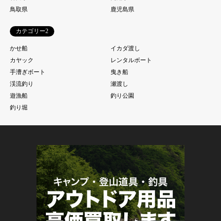
鳥取県
鹿児島県
カテゴリー2
かせ船
イカダ渡し
カヤック
レンタルボート
手漕ぎボート
曳き船
渓流釣り
瀬渡し
遊漁船
釣り公園
釣り堀