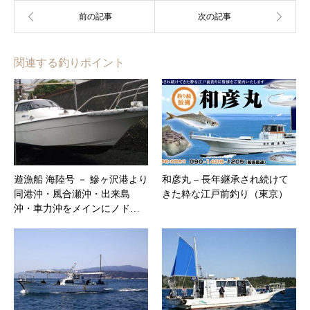
関連する釣りポイント
遊漁船 海陸号 － 鰺ヶ沢港より
和彦丸 – 長年継承され続けて
同港沖・風合瀬沖・出来島
きた粋な江戸前釣り（東京）
沖・車力沖をメインにノド…