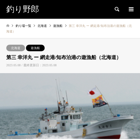
釣り野郎
検索
釣り場一覧
北海道
遊漁船
第三 幸洋丸 ー 網走港/知布泊港の遊漁船（北
海道）
北海道
遊漁船
第三 幸洋丸 ー 網走港/知布泊港の遊漁船（北海道）
2023.05.08 / 最終更新日：2023.05.08