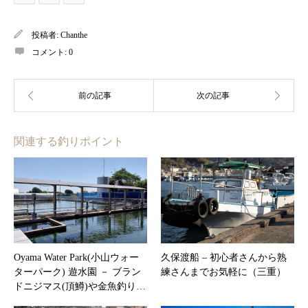
投稿者:
Chanthe
コメント:
0
関連する釣りポイント
Oyama Water Park(小山ウォー
久保渡船 – 初心者さんから熟
ターパーク) 遊水園 － ブラン
練さんまでお気軽に（三重）
ドニジマス(頂鱒)や金魚釣り…