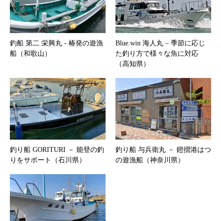
釣船 第二 栄興丸 ‐ 椿発の遊漁
Blue.win 海人丸 – 季節に応じ
船（和歌山）
た釣り方で様々な魚に対応
（高知県）
釣り船 GORITURI － 能登の釣
釣り船 与兵衛丸 － 鐙摺港はつ
りをサポート（石川県）
の遊漁船（神奈川県）