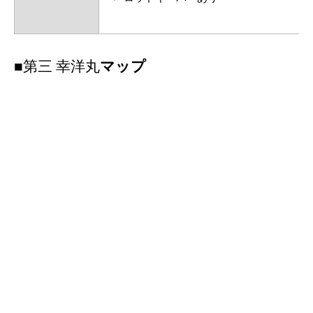
■
第三 幸洋丸
マップ