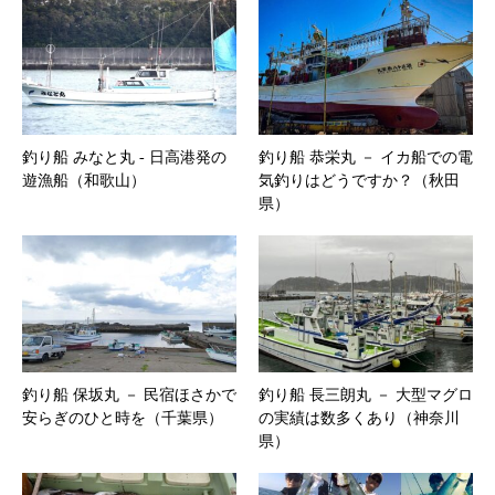
釣り船 みなと丸 ‐ 日高港発の
釣り船 恭栄丸 － イカ船での電
遊漁船（和歌山）
気釣りはどうですか？（秋田
県）
釣り船 保坂丸 － 民宿ほさかで
釣り船 長三朗丸 － 大型マグロ
安らぎのひと時を（千葉県）
の実績は数多くあり（神奈川
県）