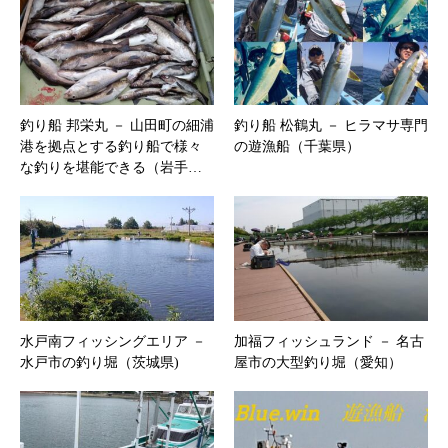
釣り船 邦栄丸 － 山田町の細浦
釣り船 松鶴丸 － ヒラマサ専門
港を拠点とする釣り船で様々
の遊漁船（千葉県）
な釣りを堪能できる（岩手…
水戸南フィッシングエリア －
加福フィッシュランド － 名古
水戸市の釣り堀（茨城県)
屋市の大型釣り堀（愛知）