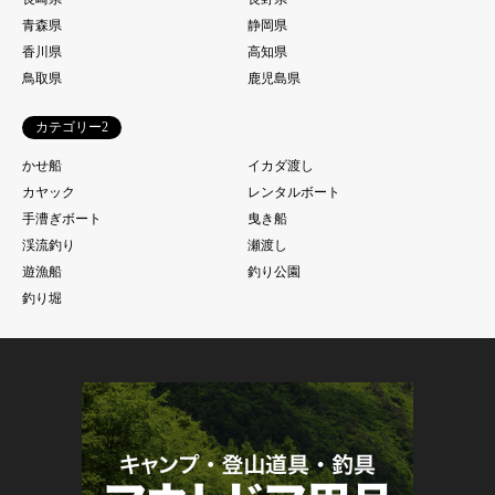
青森県
静岡県
香川県
高知県
鳥取県
鹿児島県
カテゴリー2
かせ船
イカダ渡し
カヤック
レンタルボート
手漕ぎボート
曳き船
渓流釣り
瀬渡し
遊漁船
釣り公園
釣り堀