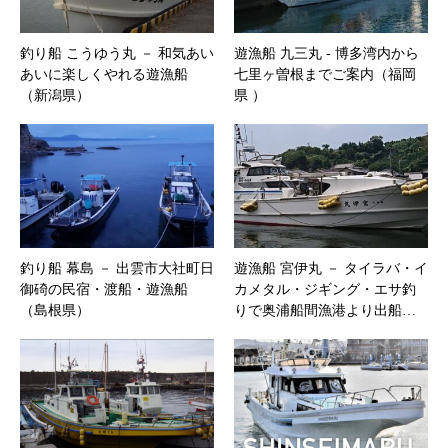
釣り船 こうゆう丸 － 和気あい
遊漁船 九三丸 ‐ 博多湾内から
あいに楽しくやれる遊漁船
七里ヶ曽根までご案内（福岡
（新潟県）
県 ）
釣り船 幕島 － 出雲市大社町日
遊漁船 宮伊丸 － タイラバ・イ
御碕の民宿・渡船・遊漁船
カメタル・ジギング・エサ釣
（島根県）
りで奥浦船間漁港より出船…