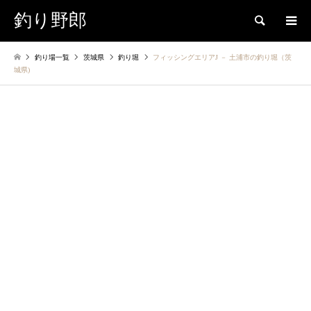
釣り野郎
検索
釣り場一覧
茨城県
釣り堀
フィッシングエリアJ － 土浦市の釣り堀（茨
城県)