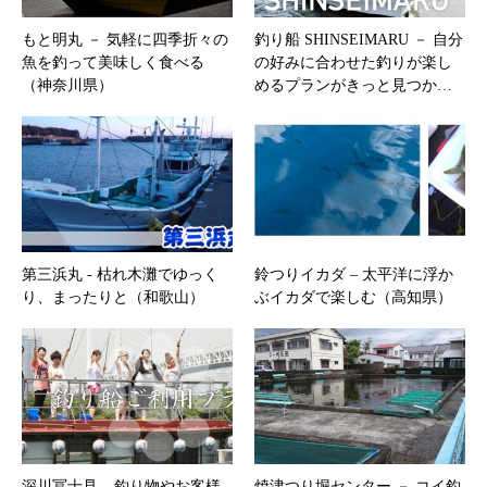
もと明丸 － 気軽に四季折々の
釣り船 SHINSEIMARU － 自分
魚を釣って美味しく食べる
の好みに合わせた釣りが楽し
（神奈川県）
めるプランがきっと見つか…
第三浜丸 ‐ 枯れ木灘でゆっく
鈴つりイカダ – 太平洋に浮か
り、まったりと（和歌山）
ぶイカダで楽しむ（高知県）
深川冨士見 – 釣り物やお客様
焼津つり堀センター － コイ釣