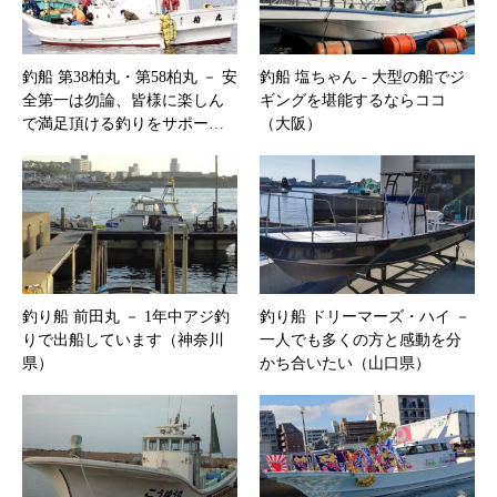
釣船 第38柏丸・第58柏丸 － 安
釣船 塩ちゃん ‐ 大型の船でジ
全第一は勿論、皆様に楽しん
ギングを堪能するならココ
で満足頂ける釣りをサポー…
（大阪）
釣り船 前田丸 － 1年中アジ釣
釣り船 ドリーマーズ・ハイ －
りで出船しています（神奈川
一人でも多くの方と感動を分
県）
かち合いたい（山口県）