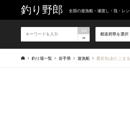
釣り野郎
全国の遊漁船・瀬渡し・筏・レン
and
都道府県を選択
or
釣り場一覧
岩手県
遊漁船
愛宕丸(あたごま