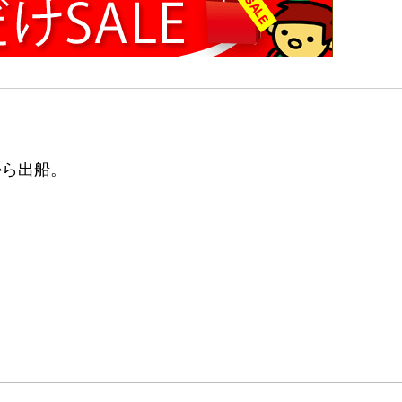
から出船。
。