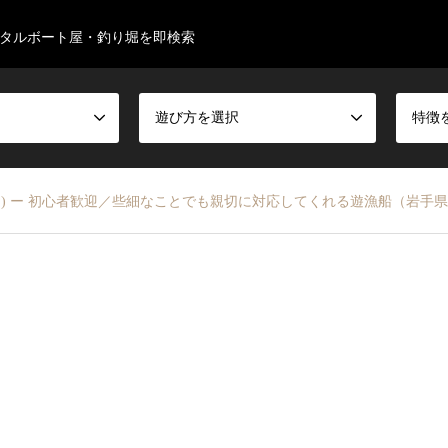
タルボート屋・釣り堀を即検索
遊び方を選択
特徴
る) ー 初心者歓迎／些細なことでも親切に対応してくれる遊漁船（岩手