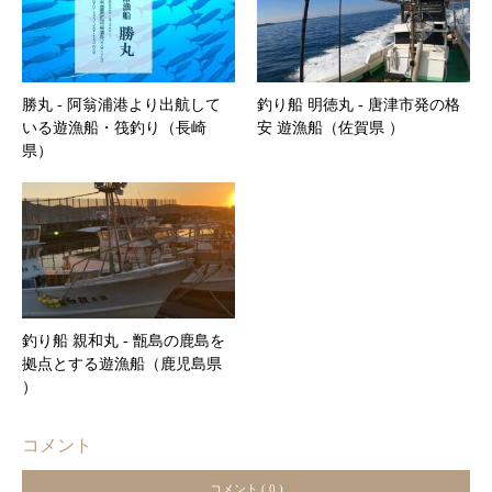
勝丸 ‐ 阿翁浦港より出航して
釣り船 明徳丸 ‐ 唐津市発の格
いる遊漁船・筏釣り（長崎
安 遊漁船（佐賀県 ）
県）
釣り船 親和丸 ‐ 甑島の鹿島を
拠点とする遊漁船（鹿児島県
）
コメント
コメント ( 0 )