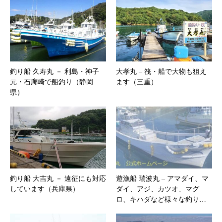
釣り船 久寿丸 － 利島・神子
大孝丸 – 筏・船で大物も狙え
元・石廊崎で船釣り（静岡
ます（三重）
県）
釣り船 大吉丸 － 遠征にも対応
遊漁船 瑞波丸 – ​​アマダイ、マ
しています（兵庫県）
ダイ、アジ、カツオ、マグ
ロ、キハダなど様々な釣り…