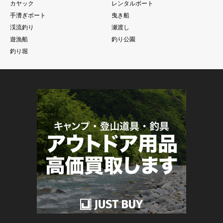
カヤック
レンタルボート
手漕ぎボート
曳き船
渓流釣り
瀬渡し
遊漁船
釣り公園
釣り堀