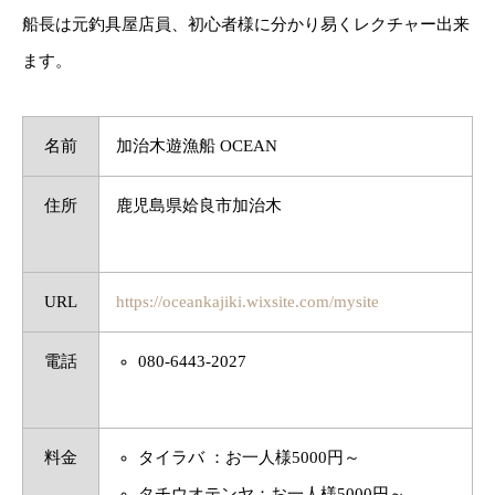
船長は元釣具屋店員、初心者様に分かり易くレクチャー出来
ます。
名前
加治木遊漁船 OCEAN
住所
鹿児島県姶良市加治木
URL
https://oceankajiki.wixsite.com/mysite
電話
080-6443-2027
料金
タイラバ ：お一人様5000円～
タチウオテンヤ：お一人様5000円～