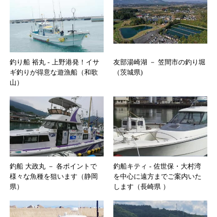
釣り船 裕丸 ‐ 上野港発！イサ
友部湯崎湖 － 笠間市の釣り堀
ギ釣りが得意な遊漁船（和歌
（茨城県)
山）
釣船 大政丸 － 各ポイントで
釣船キティ ‐ 佐世保・大村湾
様々な魚種を狙います（静岡
を中心に遠方までご案内いた
県）
します（長崎県 ）