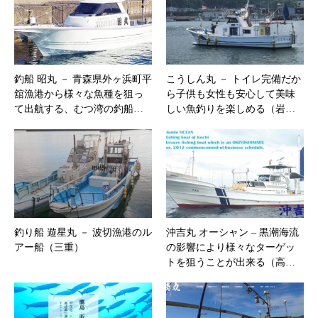
釣船 昭丸 － 青森県外ヶ浜町平
こうしん丸 － トイレ完備だか
舘漁港から様々な魚種を狙っ
ら子供も女性も安心して美味
て出航する、むつ湾の釣船…
しい魚釣りを楽しめる（岩…
釣り船 遊星丸 － 波切漁港のル
沖吉丸 オーシャン – ​黒潮海流
アー船（三重）
の影響により様々なターゲッ
トを狙うことが出来る（高…