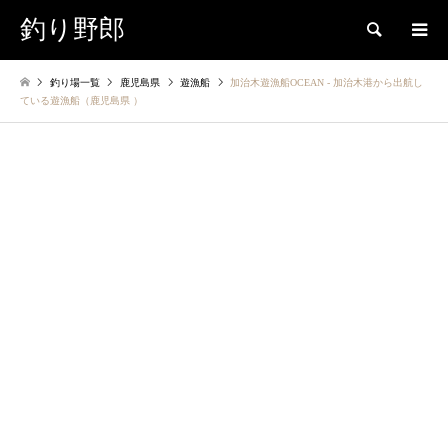
釣り野郎
検索
釣り場一覧
鹿児島県
遊漁船
加治木遊漁船OCEAN ‐ 加治木港から出航し
ている遊漁船（鹿児島県 ）