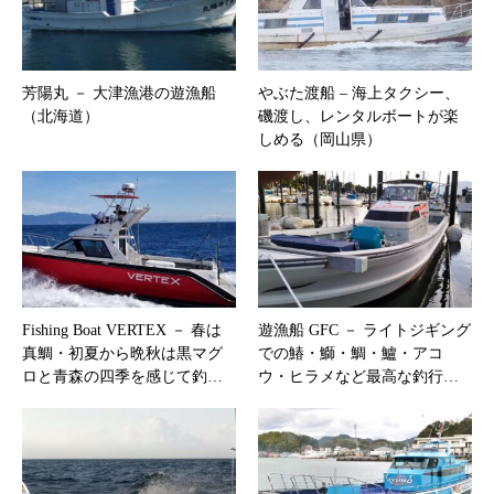
芳陽丸 － 大津漁港の遊漁船
やぶた渡船 – 海上タクシー、
（北海道）
磯渡し、レンタルボートが楽
しめる（岡山県）
Fishing Boat VERTEX － 春は
遊漁船 GFC － ライトジギング
真鯛・初夏から晩秋は黒マグ
での鰆・鰤・鯛・鱸・アコ
ロと青森の四季を感じて釣…
ウ・ヒラメなど最高な釣行…