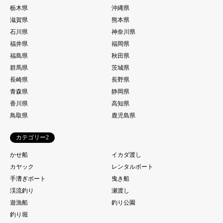
栃木県
沖縄県
滋賀県
熊本県
石川県
神奈川県
福井県
福岡県
福島県
秋田県
群馬県
茨城県
長崎県
長野県
青森県
静岡県
香川県
高知県
鳥取県
鹿児島県
カテゴリー2
かせ船
イカダ渡し
カヤック
レンタルボート
手漕ぎボート
曳き船
渓流釣り
瀬渡し
遊漁船
釣り公園
釣り堀