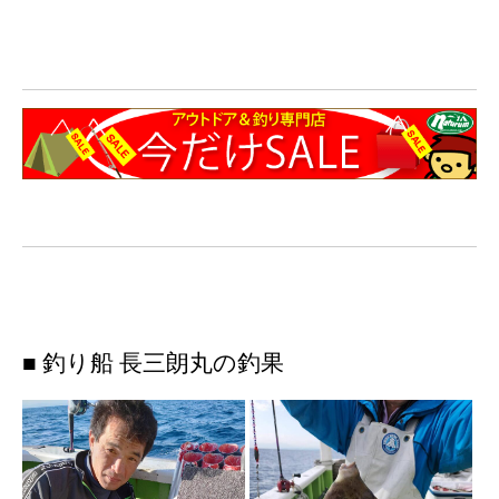
■ 釣り船 長三朗丸の釣果