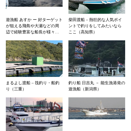
遊漁船 あすか ー 好ターゲット
柴田渡船 – 熱狂的な人気ポイ
が狙える飛島や大瀬などの周
ントで釣りをしてみたいなら
辺で経験豊富な船長が様々…
ここ（高知県）
まるよし渡船 – 筏釣り・船釣
釣り船 日吉丸 － 能生漁港発の
り（三重）
遊漁船（新潟県）