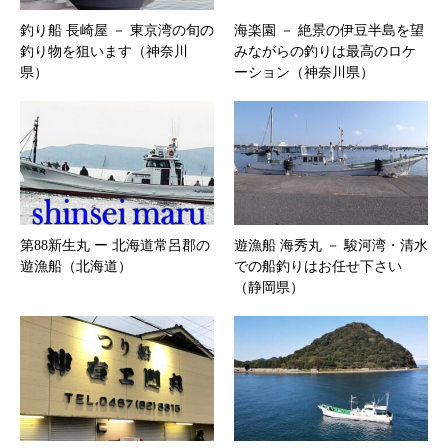
釣り船 長崎屋 － 東京湾の旬の
海楽園 － 絶景の伊豆半島を望
釣り物を狙います（神奈川
みながらの釣りは最高のロケ
県）
ーション（神奈川県）
第88新生丸 ー 北海道常呂郡の
遊漁船 海秀丸 － 駿河湾・清水
遊漁船（北海道）
での船釣りはお任せ下さい
（静岡県）