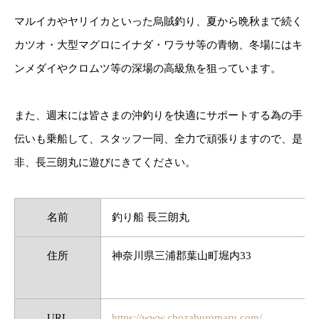
マルイカやヤリイカといった烏賊釣り、夏から晩秋まで続く
カツオ・大型マグロにイナダ・ワラサ等の青物、冬場にはキ
ンメダイやクロムツ等の深場の高級魚を狙っています。
また、週末には皆さまの沖釣りを快適にサポートする為の手
伝いも乗船して、スタッフ一同、全力で頑張りますので、是
非、長三朗丸に遊びにきてください。
名前
釣り船 長三朗丸
住所
神奈川県三浦郡葉山町堀内33
URL
https://www.chozaburomaru.com/