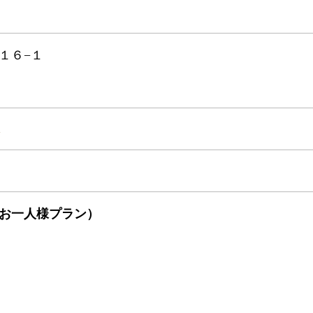
１６−１
l
お一人様プラン）
）