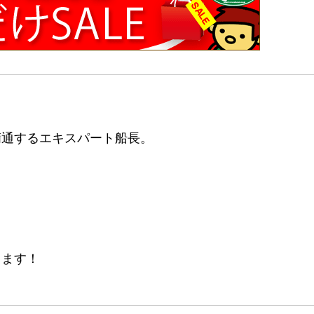
精通するエキスパート船長。
します！