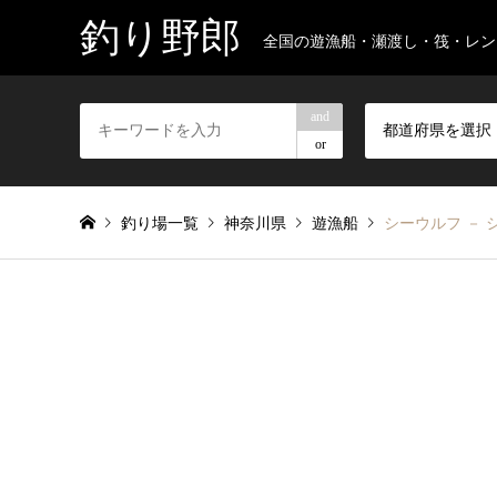
釣り野郎
全国の遊漁船・瀬渡し・筏・レン
and
都道府県を選択
or
釣り場一覧
神奈川県
遊漁船
シーウルフ －