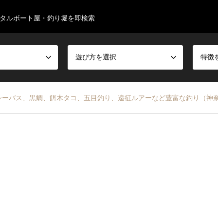
タルボート屋・釣り堀を即検索
遊び方を選択
特徴
 シーバス、黒鯛、餌木タコ、五目釣り、遠征ルアーなど豊富な釣り（神