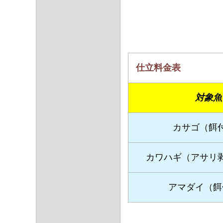
仕立料金表
対象魚
カサゴ（餌
カワハギ（アサリ
アマダイ（餌