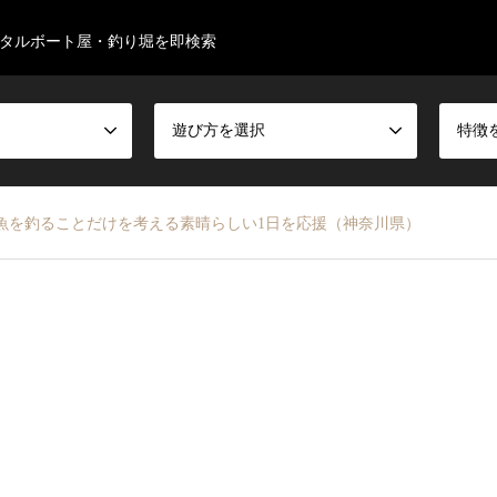
タルボート屋・釣り堀を即検索
遊び方を選択
特徴
－ 魚を釣ることだけを考える素晴らしい1日を応援（神奈川県）