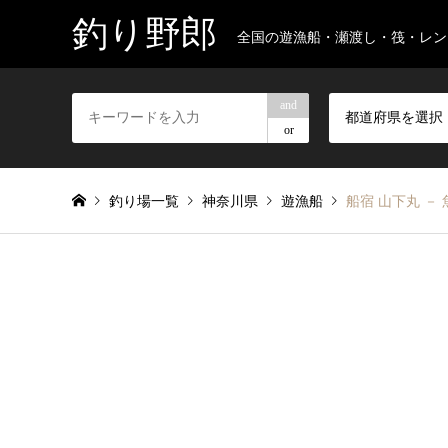
釣り野郎
全国の遊漁船・瀬渡し・筏・レン
and
都道府県を選択
or
釣り場一覧
神奈川県
遊漁船
船宿 山下丸 