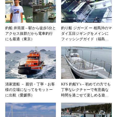
釣船 井筒屋 – 駅から徒歩5分と
釣り船 ジガーズ ー 相馬沖のマ
アクセス抜群だから電車釣行
ダイ五目ジギングをメインに
にも最適（東京）
フィッシングガイド（福島…
清家渡船 － 親切・丁寧・お客
KFS 釣船Y’s – 初めての方でも
様の立場になってをモットー
丁寧なレクチャーで有意義な
に出航（愛媛県）
時間を過ごせて楽しめる遊…