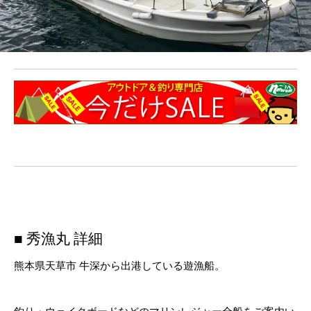
■ 秀漁丸 詳細
熊本県天草市 牛深から出港している遊漁船。