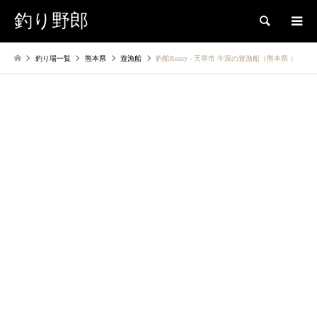
釣り野郎
検索
釣り場一覧
熊本県
遊漁船
釣船Rossy ‐ 天草市 牛深の遊漁船（熊本県 ）