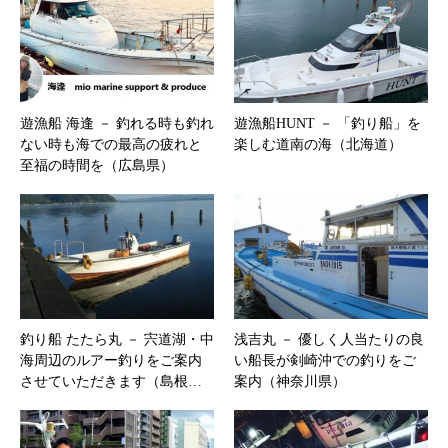
遊漁船 海逢 － 釣れる時も釣れ
遊漁船HUNT － 「釣り船」を
ない時も海での最高の疲れと
楽しむ道南の海（北海道）
至福の時間を（広島県）
釣り船 たたら丸 － 宍道湖・中
浅吉丸 － 優しく人当たりの良
海周辺のルアー釣りをご案内
い船長が剣崎沖での釣りをご
させていただきます（島根…
案内（神奈川県）