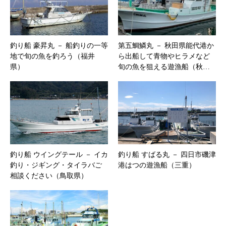
釣り船 豪昇丸 － 船釣りの一等
第五鯛鱗丸 － 秋田県能代港か
地で旬の魚を釣ろう（福井
ら出船して青物やヒラメなど
県）
旬の魚を狙える遊漁船（秋…
釣り船 ウイングテール － イカ
釣り船 すばる丸 － 四日市磯津
釣り・ジギング・タイラバご
港はつの遊漁船（三重）
相談ください（鳥取県）