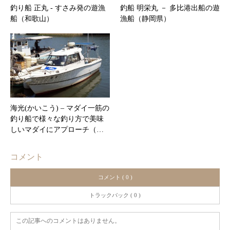
釣り船 正丸 ‐ すさみ発の遊漁
釣船 明栄丸 － 多比港出船の遊
船（和歌山）
漁船（静岡県）
海光(かいこう) – マダイ一筋の
釣り船で様々な釣り方で美味
しいマダイにアプローチ（…
コメント
コメント ( 0 )
トラックバック ( 0 )
この記事へのコメントはありません。