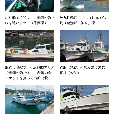
釣り船 かどや丸 － 季節の釣り
辰丸釣船店 － 長井はつのイカ
物を追い求めて（千葉県）
釣り遊漁船（神奈川県）
船釣り 裕徳丸 － 広範囲エリア
釣船 七福丸 － 魚が湧く海に一
で季節の釣り物・ご希望のタ
直線（愛知）
ーゲットを狙って出船（愛…