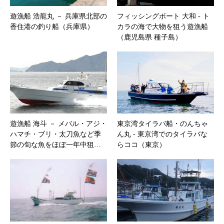
遊漁船 浩龍丸 － 兵庫県北部の
フィッシングボート 大和 ‐ ト
香住港の釣り船（兵庫県）
カラの海で大物を狙う遊漁船
（鹿児島県 種子島）
遊漁船 海斗 － メバル・アジ・
東京湾タイラバ船・のんちゃ
ハマチ・ブリ・太刀魚など季
ん丸 ‐ 東京湾でのタイラバな
節の旬な魚をほぼ一年中狙…
らココ（東京）