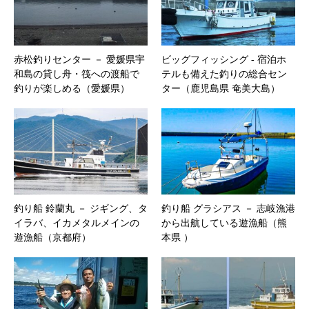
赤松釣りセンター － 愛媛県宇
ビッグフィッシング ‐ 宿泊ホ
和島の貸し舟・筏への渡船で
テルも備えた釣りの総合セン
釣りが楽しめる（愛媛県）
ター（鹿児島県 奄美大島）
釣り船 鈴蘭丸 － ジギング、タ
釣り船 グラシアス － 志岐漁港
イラバ、イカメタルメインの
から出航している遊漁船（熊
遊漁船（京都府）
本県 ）