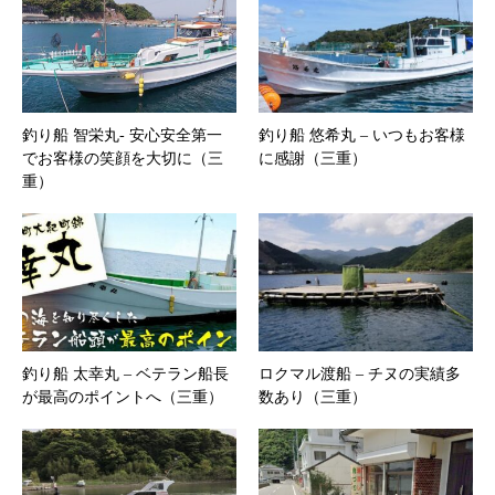
釣り船 智栄丸- 安心安全第一
釣り船 悠希丸 – いつもお客様
でお客様の笑顔を大切に（三
に感謝（三重）
重）
釣り船 太幸丸 – ベテラン船長
ロクマル渡船 – チヌの実績多
が最高のポイントへ（三重）
数あり（三重）