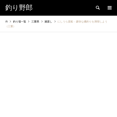
釣り野郎
検索
釣り場一覧
三重県
瀬渡し
にしうら渡船 – 豪快な磯釣りを満喫しよう
（三重）