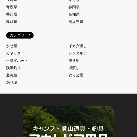
青森県
静岡県
香川県
高知県
鳥取県
鹿児島県
カテゴリー2
かせ船
イカダ渡し
カヤック
レンタルボート
手漕ぎボート
曳き船
渓流釣り
瀬渡し
遊漁船
釣り公園
釣り堀