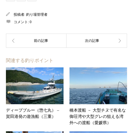
投稿者:
釣り場管理者
コメント:
0
関連する釣りポイント
ディープブルー（惣七丸） –
橋本渡船 － 大型チヌで有名な
賀田港発の遊漁船（三重）
御荘湾や大型グレの狙える湾
外への渡船（愛媛県）