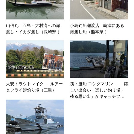
山信丸 ‐ 五島・大村湾への瀬
小島釣船瀬渡店 ‐ 崎津にある
渡し・イカダ渡し（長崎県 ）
瀬渡し船（熊本県 ）
大安トラウトレイク － ルアー
筏・渡船 ヨシダマリン － 「嬉
＆フライ鱒釣り場（三重）
しい出会い・楽しい釣り場・
残る思い出」がキャッチフ…