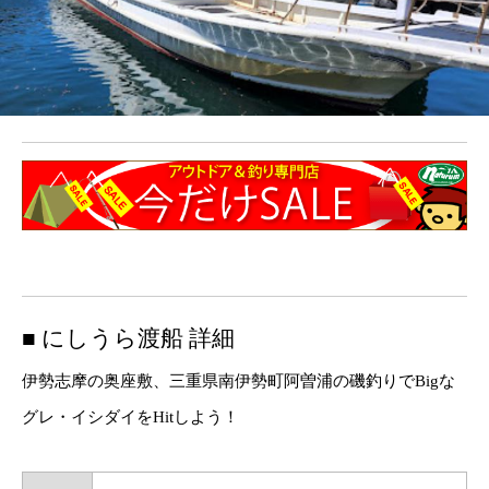
■ にしうら渡船 詳細
伊勢志摩の奥座敷、三重県南伊勢町阿曽浦の磯釣りでBigな
グレ・イシダイをHitしよう！