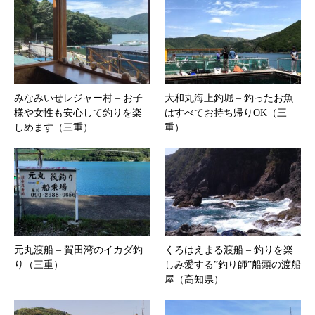
みなみいせレジャー村 – お子
大和丸海上釣堀 – 釣ったお魚
様や女性も安心して釣りを楽
はすべてお持ち帰りOK（三
しめます（三重）
重）
元丸渡船 – 賀田湾のイカダ釣
くろはえまる渡船 – 釣りを楽
り（三重）
しみ愛する”釣り師”船頭の渡船
屋（高知県）