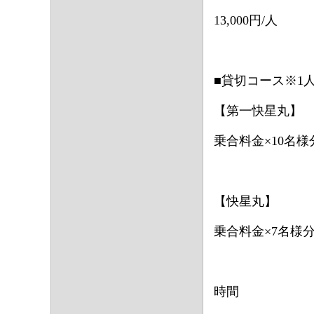
13,000円/人
■貸切コース※1
【第一快星丸】
乗合料金×10名様
【快星丸】
乗合料金×7名様
時間