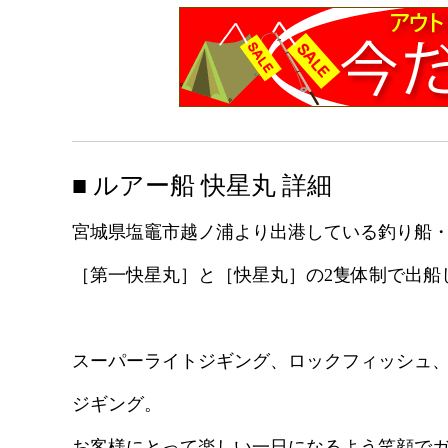
■ ルアー船 快星丸 詳細
宮城県塩竈市越ノ浦より出港している釣り船
［第一快星丸］と［快星丸］の2隻体制で出船
スーパーライトジギング、ロックフィッシュ、
ジギング。
お客様にとって楽しい一日になるよう笑顔で