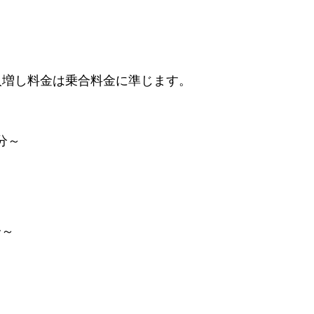
人増し料金は乗合料金に準じます。
分～
分～