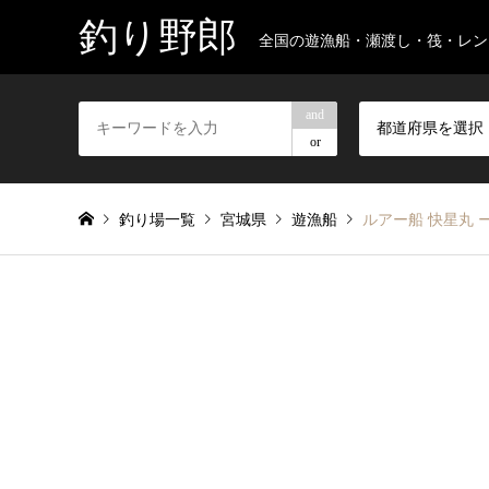
釣り野郎
全国の遊漁船・瀬渡し・筏・レン
and
都道府県を選択
or
釣り場一覧
宮城県
遊漁船
ルアー船 快星丸