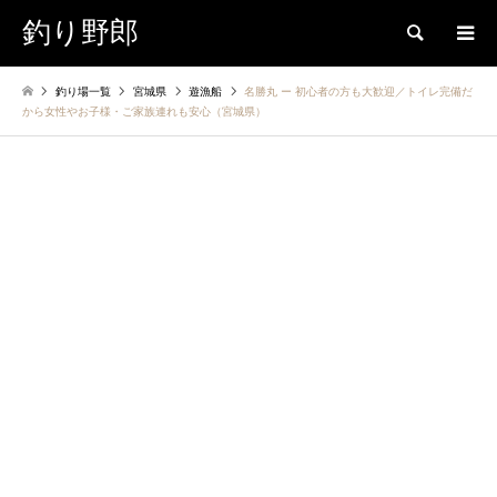
釣り野郎
検索
釣り場一覧
宮城県
遊漁船
名勝丸 ー 初心者の方も大歓迎／トイレ完備だ
から女性やお子様・ご家族連れも安心（宮城県）