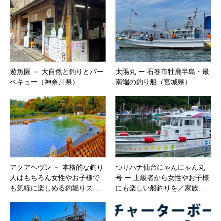
遊魚園 － 大自然と釣りとバー
太陽丸 ー 石巻市牡鹿半島・最
ベキュー（神奈川県）
南端の釣り船（宮城県）
アクアヘヴン － 本格的な釣り
つりハナ仙台にゃんにゃん丸
人はもちろん女性やお子様で
号 ー 上級者から女性やお子様
も気軽に楽しめる釣堀りス…
にも楽しい船釣りを／家族…