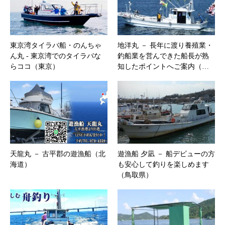
東京湾タイラバ船・のんちゃ
地洋丸 － 長年に渡り養殖業・
ん丸 ‐ 東京湾でのタイラバな
釣船業を営んできた船長が熟
らココ（東京）
知したポイントへご案内（…
天龍丸 － 古平郡の遊漁船（北
遊漁船 夕凪 － 船デビューの方
海道）
も安心して釣りを楽しめます
（鳥取県）