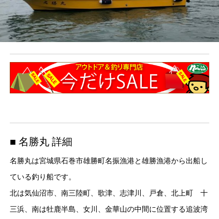
■ 名勝丸 詳細
名勝丸は宮城県石巻市雄勝町名振漁港と雄勝漁港から出船し
ている釣り船です。
北は気仙沼市、南三陸町、歌津、志津川、戸倉、北上町 十
三浜、南は牡鹿半島、女川、金華山の中間に位置する追波湾