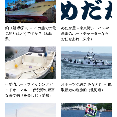
釣り船 恭栄丸 － イカ船での電
めだか屋 – ​東京湾シーバスや
気釣りはどうですか？（秋田
黒鯛のボートチャーターなら
県）
お任せあれ（東京）
伊勢湾ボートフィッシングガ
オホーツク網走 みなと丸 － 能
イドオニマル － 伊勢湾の豊富
取新港の遊漁船（北海道）
な海で釣りを楽しむ（愛知）