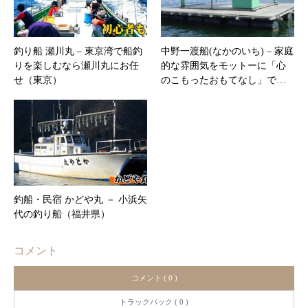
釣り船 瀬川丸 – ​東京湾で船釣
中野一渡船(なかのいち) – 家庭
りを楽しむなら瀬川丸にお任
的な雰囲気をモットーに「心
せ（東京）
のこもったおもてなし」で…
釣船・民宿 かどや丸 － 小浜矢
代の釣り船（福井県）
コメント
コメント ( 0 )
トラックバック ( 0 )