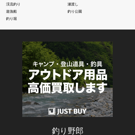
渓流釣り
瀬渡し
遊漁船
釣り公園
釣り堀
釣り野郎