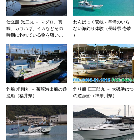
仕立船 光二丸 － マグロ、真
わんぱっく壱岐 ‐ 準備のいら
鯛、カワハギ、イカなどその
ない海釣り体験（長崎県 壱岐
時期に釣れている物を狙い…
）
釣船 米翔丸 － 茱崎港出船の遊
釣り船 庄三郎丸 － 大磯港はつ
漁船（福井県）
の遊漁船（神奈川県）