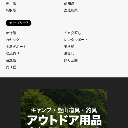
香川県
高知県
鳥取県
鹿児島県
カテゴリー2
かせ船
イカダ渡し
カヤック
レンタルボート
手漕ぎボート
曳き船
渓流釣り
瀬渡し
遊漁船
釣り公園
釣り堀