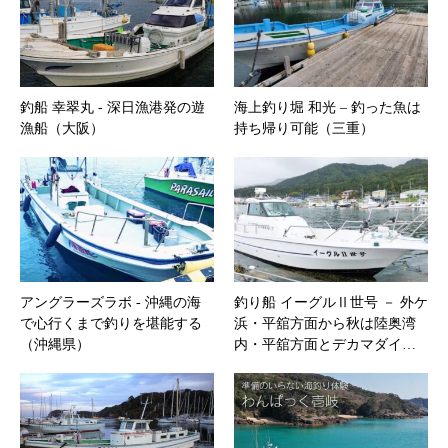
釣船 幸翠丸 ‐ 深日漁港発の遊
海上釣り堀 和光 – 釣った魚は
漁船（大阪）
持ち帰り可能（三重）
アングラーズラボ ‐ 沖縄の海
釣り船 イーグルⅡ世号 － 外ケ
で心行くまで釣りを堪能する
浜・平舘方面から秋は陸奥湾
（沖縄県）
内・平舘方面とデカマダイ…