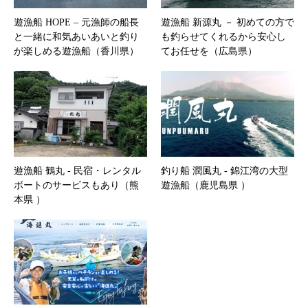
遊漁船 HOPE – 元漁師の船長
遊漁船 新源丸 － 初めての方で
と一緒に和気あいあいと釣り
も釣らせてくれるから安心し
が楽しめる遊漁船（香川県）
てお任せを（広島県）
遊漁船 鶴丸 ‐ 民宿・レンタル
釣り船 潤風丸 ‐ 錦江湾の大型
ボートのサービスもあり（熊
遊漁船（鹿児島県 ）
本県 ）