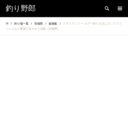
釣り野郎
検索
釣り場一覧
宮城県
遊漁船
トライアンフ ー ルアー釣りを主にロックフィ
ッシュなど要望に合わせて出船（宮城県）