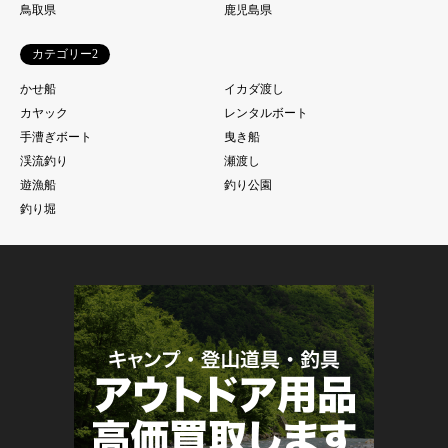
鳥取県
鹿児島県
カテゴリー2
かせ船
イカダ渡し
カヤック
レンタルボート
手漕ぎボート
曳き船
渓流釣り
瀬渡し
遊漁船
釣り公園
釣り堀