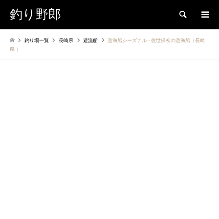
釣り野郎
検索
釣り場一覧
長崎県
遊漁船
遊漁船シーズナル ‐ 佐世保初の遊漁船（長崎
県 ）