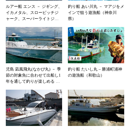
ルアー船 エンス － ジギング、
釣り船 あい川丸 － マアジをメ
イカメタル、スローピッチジ
インで狙う遊漁船（神奈川
ャーク、スーパーライトジ…
県）
児島 凪風飛丸(なかぴ丸) － 季
釣り船 たいし丸 – 勝浦町浦神
節の対象魚に合わせて出船し1
の遊漁船（和歌山）
年を通して釣りが楽しめる …