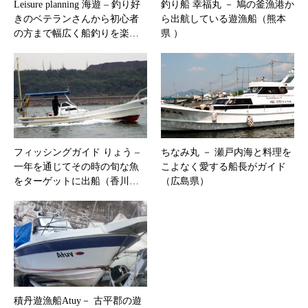
Leisure planning 海遊 – 釣り好
釣り船 幸福丸 － 鳩の釜漁港か
きのベテランさんから初心者
ら出航している遊漁船（熊本
の方まで幅広く船釣りを楽…
県 ）
フィッシングガイド りょう –
ちなみ丸 － 瀬戸内海と料理を
一年を通じてその時の旬な魚
こよなく愛する船長がガイド
をターゲットに出船（香川…
（広島県）
積丹遊漁船Atuy－ 古平郡の遊