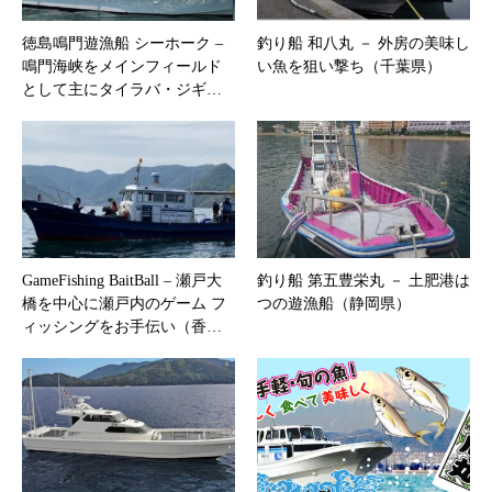
徳島鳴門遊漁船 シーホーク –
釣り船 和八丸 － 外房の美味し
鳴門海峡をメインフィールド
い魚を狙い撃ち（千葉県）
として主にタイラバ・ジギ…
GameFishing BaitBall – 瀬戸大
釣り船 第五豊栄丸 － 土肥港は
橋を中心に瀬戸内のゲーム フ
つの遊漁船（静岡県）
ィッシングをお手伝い（香…