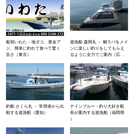
船宿いわた – 地ダコ、黄金ア
遊漁船 森岡丸 － 鯛ラバをメイ
ジ、簡単に釣れて食べて驚く
ンに楽しい釣りをしてもらえ
旨さ（東京）
るように全力でご案内（広…
釣船 さくら丸 － 常滑港から出
ナインブルー ‐ 釣り大好き船
船する遊漁船（愛知）
長が案内する遊漁船（福岡県
）