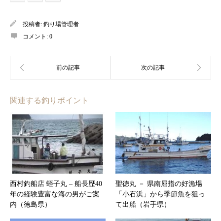
投稿者:
釣り場管理者
コメント:
0
関連する釣りポイント
西村釣船店 蛭子丸 – 船長歴40
聖徳丸 － 県南屈指の好漁場
年の経験豊富な海の男がご案
「小石浜」から季節魚を狙っ
内（徳島県）
て出船（岩手県）