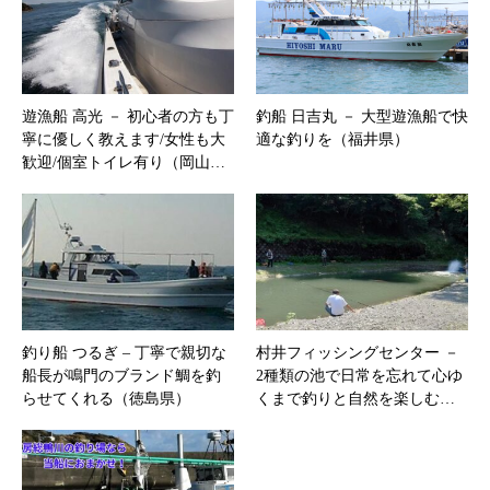
遊漁船 高光 － 初心者の方も丁
釣船 日吉丸 － 大型遊漁船で快
寧に優しく教えます/女性も大
適な釣りを（福井県）
歓迎/個室トイレ有り（岡山…
釣り船 つるぎ – 丁寧で親切な
村井フィッシングセンター －
船長が鳴門のブランド鯛を釣
2種類の池で日常を忘れて心ゆ
らせてくれる（徳島県）
くまで釣りと自然を楽しむ…