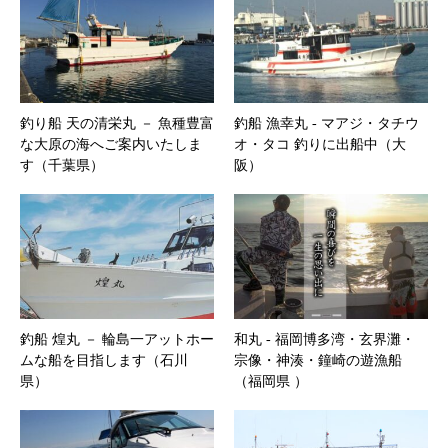
釣り船 天の清栄丸 － 魚種豊富
釣船 漁幸丸 ‐ マアジ・タチウ
な大原の海へご案内いたしま
オ・タコ 釣りに出船中（大
す（千葉県）
阪）
釣船 煌丸 － 輪島一アットホー
和丸 ‐ 福岡博多湾・玄界灘・
ムな船を目指します（石川
宗像・神湊・鐘崎の遊漁船
県）
（福岡県 ）