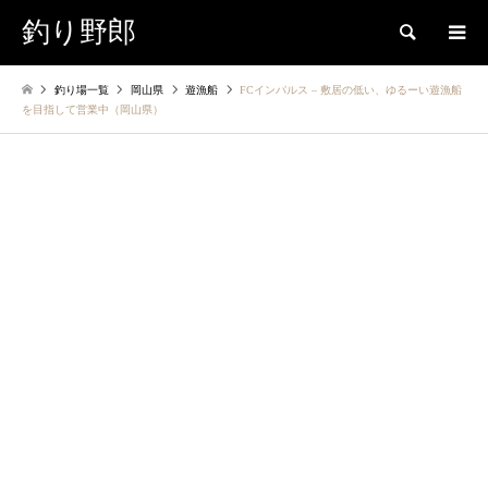
釣り野郎
検索
釣り場一覧
岡山県
遊漁船
FCインパルス – 敷居の低い、ゆるーい遊漁船
を目指して営業中（岡山県）