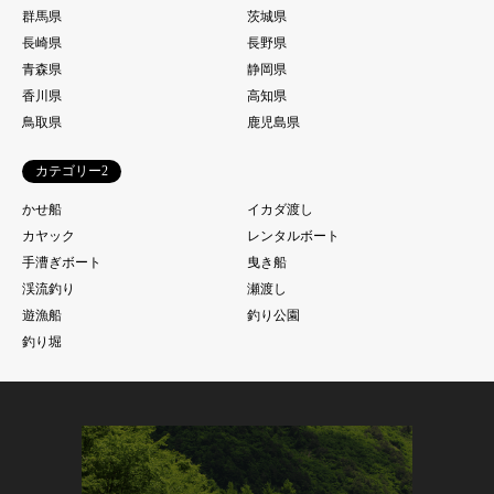
群馬県
茨城県
長崎県
長野県
青森県
静岡県
香川県
高知県
鳥取県
鹿児島県
カテゴリー2
かせ船
イカダ渡し
カヤック
レンタルボート
手漕ぎボート
曳き船
渓流釣り
瀬渡し
遊漁船
釣り公園
釣り堀