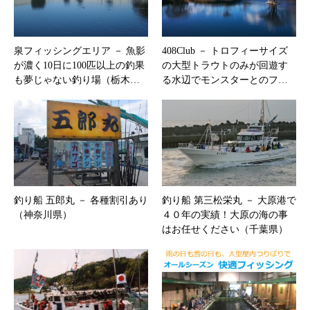
泉フィッシングエリア － 魚影
408Club － トロフィーサイズ
が濃く10日に100匹以上の釣果
の大型トラウトのみが回遊す
も夢じゃない釣り場（栃木…
る水辺でモンスターとのフ…
釣り船 五郎丸 － 各種割引あり
釣り船 第三松栄丸 － 大原港で
（神奈川県）
４０年の実績！大原の海の事
はお任せください（千葉県）