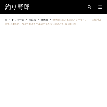
釣り野郎
検索
釣り場一覧
岡山県
遊漁船
遊漁船 STAR LINE(スターライン) － 三蟠港よ
り東は淡路島、西は笠岡沖まで季節の魚を追い求めて出船（岡山県）