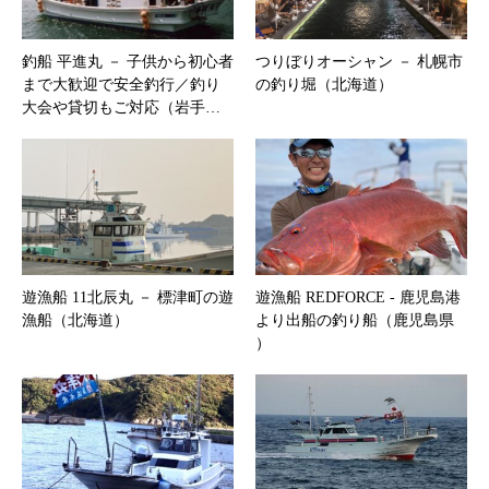
釣船 平進丸 － 子供から初心者
つりぼりオーシャン － 札幌市
まで大歓迎で安全釣行／釣り
の釣り堀（北海道）
大会や貸切もご対応（岩手…
遊漁船 11北辰丸 － 標津町の遊
遊漁船 REDFORCE ‐ 鹿児島港
漁船（北海道）
より出船の釣り船（鹿児島県
）