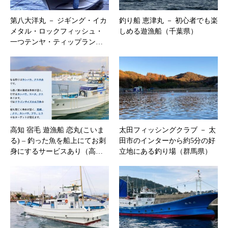
第八大洋丸 － ジギング・イカ
釣り船 恵津丸 － 初心者でも楽
メタル・ロックフィッシュ・
しめる遊漁船（千葉県）
一つテンヤ・ティップラン…
高知 宿毛 遊漁船 恋丸(こいま
太田フィッシングクラブ － 太
る) – 釣った魚を船上にてお刺
田市のインターから約5分の好
身にするサービスあり（高…
立地にある釣り場（群馬県）