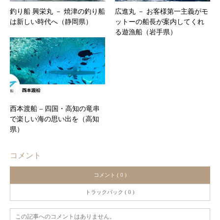
釣り船 興栄丸 － 焼津の釣り船
広進丸 － お客様第一主義がモ
は新しい時代へ（静岡県）
ットーの船長が案内してくれ
る遊漁船（岩手県）
西本渡船 – 四国・高知の竜串
で楽しい海の思い出を（高知
県）
コメント
コメント ( 0 )
トラックバック ( 0 )
この記事へのコメントはありません。