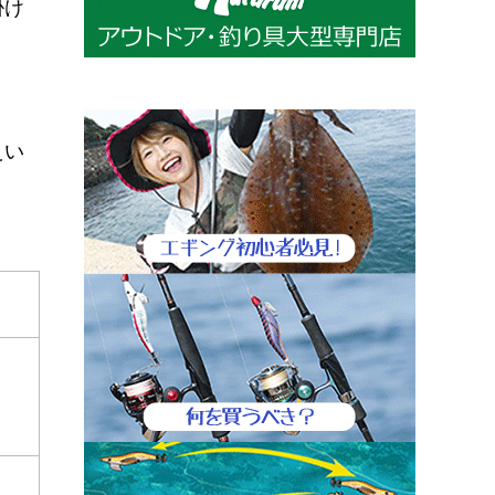
掛け
えい