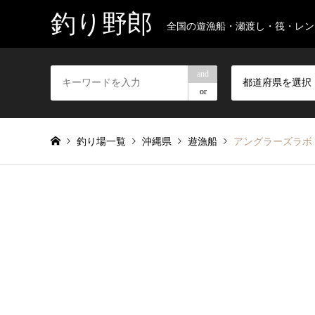
釣り野郎
全国の遊漁船・瀬渡し・筏・レン
and
都道府県を選択
or
釣り場一覧
沖縄県
遊漁船
アングラーズラボ