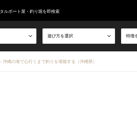
タルボート屋・釣り堀を即検索
遊び方を選択
特徴
 ‐ 沖縄の海で心行くまで釣りを堪能する（沖縄県）