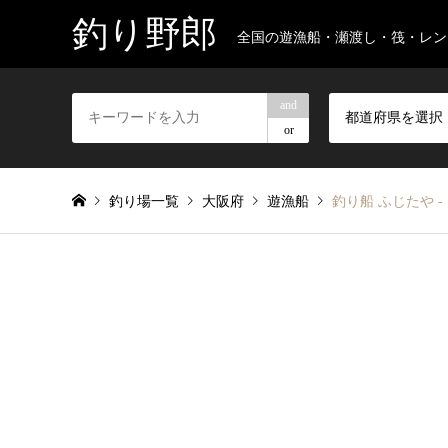
釣り野郎
全国の遊漁船・瀬渡し・筏・レン
and
都道府県を選択
or
釣り場一覧
大阪府
遊漁船
釣り船 ふじたや 