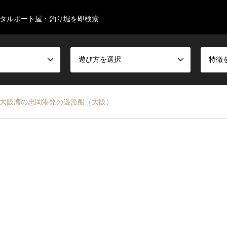
タルボート屋・釣り堀を即検索
遊び方を選択
特徴
‐ 大阪湾の忠岡港発の遊漁船（大阪）