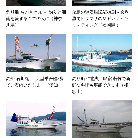
釣り船 ちがさき丸 － 釣りと湘
糸島の遊漁船IZANAGI ‐ 玄界
南を愛する全ての人に（神奈
灘でヒラマサのジギング・キ
川県）
ャスティング（福岡県 ）
釣船 石川丸 － 大型乗合船3隻
釣り船 信也丸 ‐ 民宿 若竹で新
でご案内いたします（愛知）
鮮な料理も堪能できます（和
歌山）