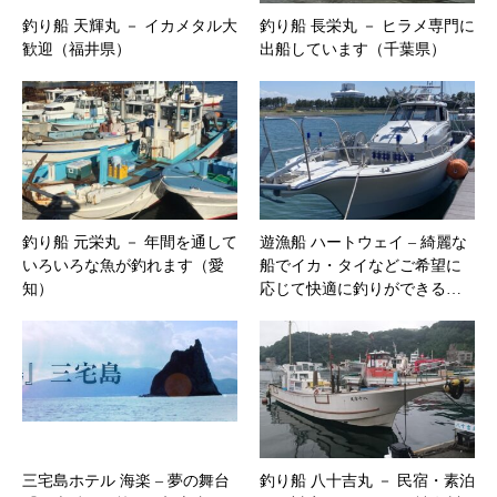
釣り船 天輝丸 － イカメタル大
釣り船 長栄丸 － ヒラメ専門に
歓迎（福井県）
出船しています（千葉県）
釣り船 元栄丸 － 年間を通して
遊漁船 ハートウェイ – 綺麗な
いろいろな魚が釣れます（愛
船でイカ・タイなどご希望に
知）
応じて快適に釣りができる…
三宅島ホテル 海楽 – 夢の舞台
釣り船 八十吉丸 － 民宿・素泊