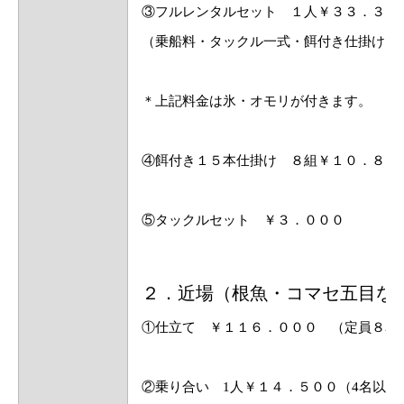
③フルレンタルセット １人￥３３．３０
（乗船料・タックル一式・餌付き仕掛け８
＊上記料金は氷・オモリが付きます。
④餌付き１５本仕掛け ８組￥１０．８０
⑤タックルセット ￥３．０００
２．近場（根魚・コマセ五目な
①仕立て ￥１１６．０００ （定員８名
②乗り合い 1人￥１４．５００（4名以上