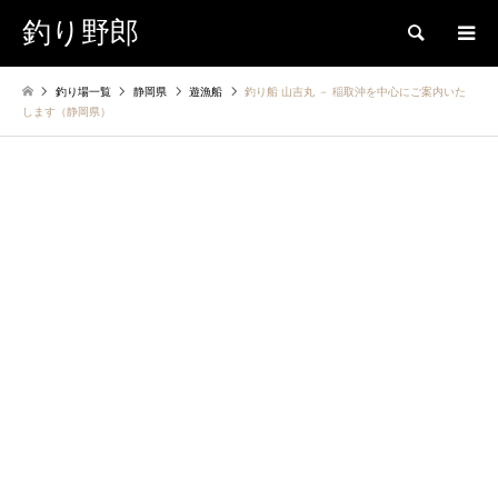
釣り野郎
検索
釣り場一覧
静岡県
遊漁船
釣り船 山吉丸 － 稲取沖を中心にご案内いた
します（静岡県）