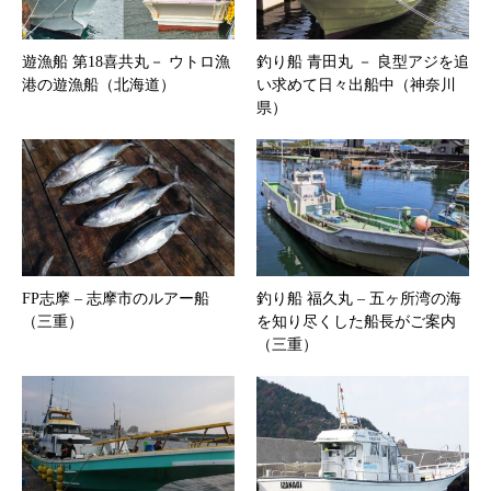
遊漁船 第18喜共丸－ ウトロ漁
釣り船 青田丸 － 良型アジを追
港の遊漁船（北海道）
い求めて日々出船中（神奈川
県）
FP志摩 – 志摩市のルアー船
釣り船 福久丸 – 五ヶ所湾の海
（三重）
を知り尽くした船長がご案内
（三重）