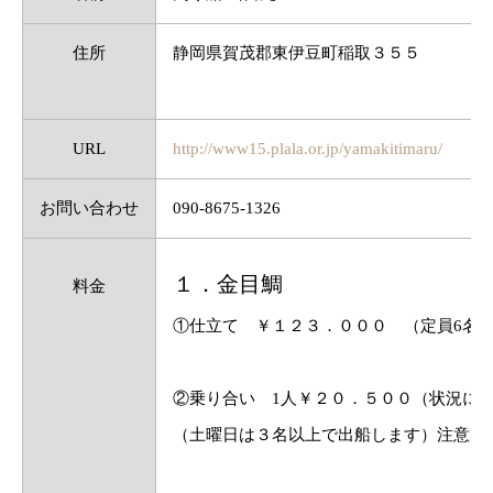
住所
静岡県賀茂郡東伊豆町稲取３５５
URL
http://www15.plala.or.jp/yamakitimaru/
お問い合わせ
090-8675-1326
１．金目鯛
料金
①仕立て ￥１２３．０００ （定員6名
②乗り合い 1人￥２０．５００（状況に
（土曜日は３名以上で出船します）注意：