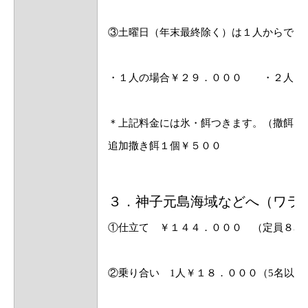
③土曜日（年末最終除く）は１人からでも
・１人の場合￥２９．０００ ・２人目
＊上記料金には氷・餌つきます。（撒餌さ
追加撒き餌１個￥５００
３．神子元島海域などへ（ワラ
①仕立て ￥１４４．０００ （定員８名
②乗り合い 1人￥１８．０００（5名以上