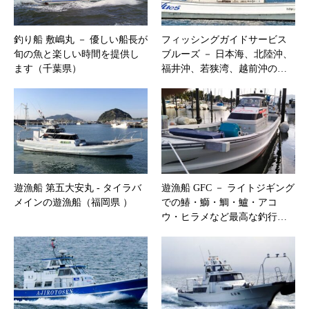
釣り船 敷嶋丸 － 優しい船長が
フィッシングガイドサービス
旬の魚と楽しい時間を提供し
ブルーズ － 日本海、北陸沖、
ます（千葉県）
福井沖、若狭湾、越前沖の…
遊漁船 第五大安丸 ‐ タイラバ
遊漁船 GFC － ライトジギング
メインの遊漁船（福岡県 ）
での鰆・鰤・鯛・鱸・アコ
ウ・ヒラメなど最高な釣行…