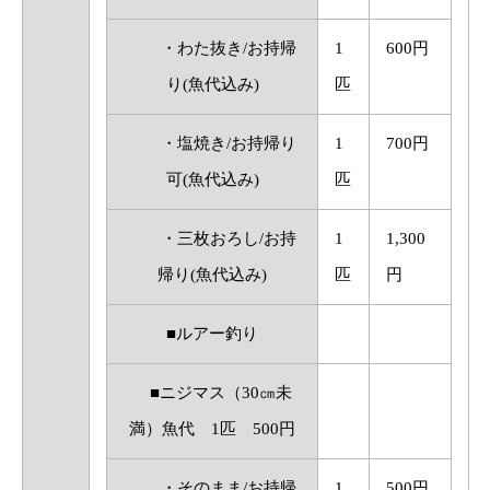
・わた抜き/お持帰
1
600円
り(魚代込み)
匹
・塩焼き/お持帰り
1
700円
可(魚代込み)
匹
・三枚おろし/お持
1
1,300
帰り(魚代込み)
匹
円
■ルアー釣り
■ニジマス（30㎝未
満）魚代 1匹 500円
・そのまま/お持帰
1
500円