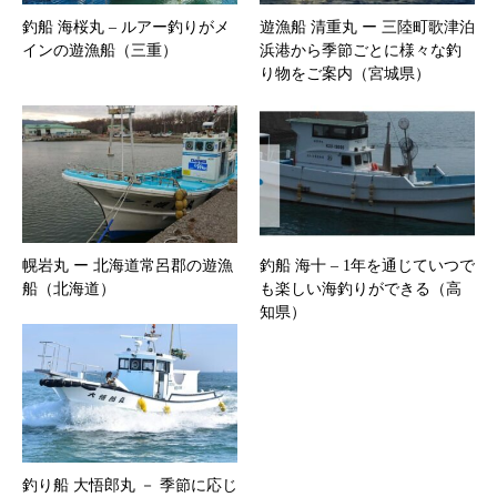
釣船 海桜丸 – ルアー釣りがメ
遊漁船 清重丸 ー 三陸町歌津泊
インの遊漁船（三重）
浜港から季節ごとに様々な釣
り物をご案内（宮城県）
幌岩丸 ー 北海道常呂郡の遊漁
釣船 海十 – 1年を通じていつで
船（北海道）
も楽しい海釣りができる（高
知県）
釣り船 大悟郎丸 － 季節に応じ