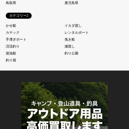
鳥取県
鹿児島県
カテゴリー2
かせ船
イカダ渡し
カヤック
レンタルボート
手漕ぎボート
曳き船
渓流釣り
瀬渡し
遊漁船
釣り公園
釣り堀