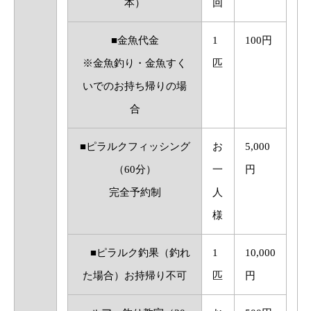
本）
回
■金魚代金
1
100円
※金魚釣り・金魚すく
匹
いでのお持ち帰りの場
合
■ピラルクフィッシング
お
5,000
（60分）
一
円
完全予約制
人
様
■ピラルク釣果（釣れ
1
10,000
た場合）
お持帰り不可
匹
円