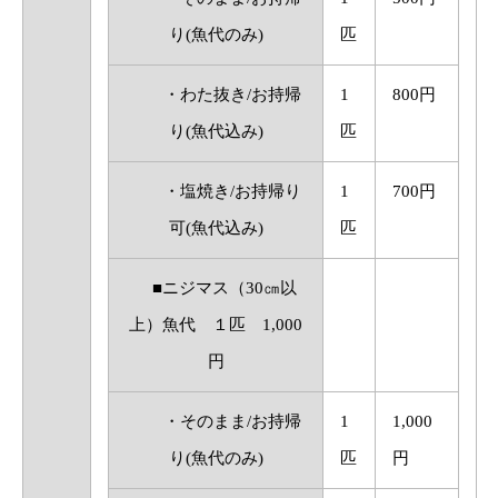
り(魚代のみ)
匹
・わた抜き/お持帰
1
800円
り(魚代込み)
匹
・塩焼き/お持帰り
1
700円
可(魚代込み)
匹
■ニジマス（30㎝以
上）魚代 １匹 1,000
円
・そのまま/お持帰
1
1,000
り(魚代のみ)
匹
円