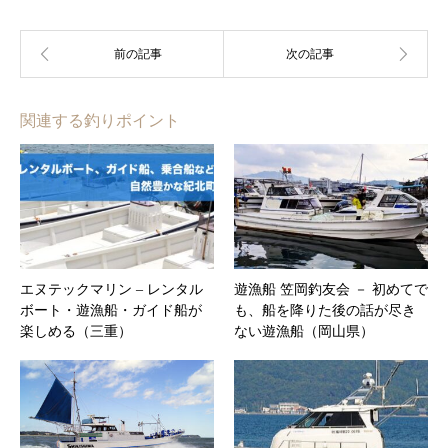
関連する釣りポイント
エヌテックマリン – レンタル
遊漁船 笠岡釣友会 － 初めてで
ボート・遊漁船・ガイド船が
も、船を降りた後の話が尽き
楽しめる（三重）
ない遊漁船（岡山県）