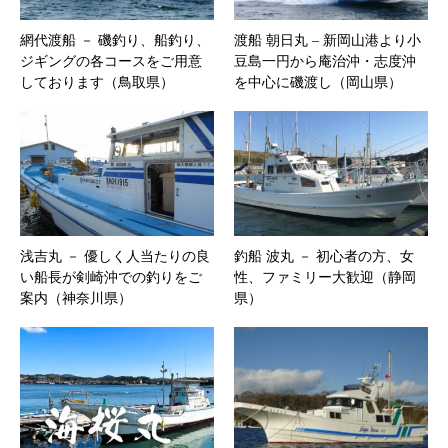
網代渡船 － 磯釣り、船釣り、
渡船 朝日丸 – 新岡山港より小
ジギングの各コースをご用意
豆島一円から庵治沖・志度沖
しております（鳥取県）
を中心に磯渡し（岡山県）
浅吉丸 － 優しく人当たりの良
釣船 波丸 － 初心者の方、女
い船長が剣崎沖での釣りをご
性、ファミリー大歓迎（静岡
案内（神奈川県）
県）