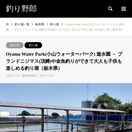
釣り野郎
検索
釣り場一覧
栃木県
釣り堀
Oyama Water Park(小山ウォーターパーク) 遊水
園 － ブランドニジマス(頂鱒)や金魚釣りができて大人も子供も楽しめる釣り堀（栃木県）
栃木県
釣り堀
Oyama Water Park(小山ウォーターパーク) 遊水園 － ブ
ランドニジマス(頂鱒)や金魚釣りができて大人も子供も
楽しめる釣り堀（栃木県）
2023.11.05 / 最終更新日：2023.11.05