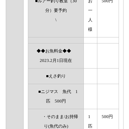
■ルアー釣り教室（30
お
500円
分）要予約
一
\
人
様
◆◆お魚料金◆◆
2023.2月1日現在
■えさ釣り
■ニジマス 魚代 1
匹 500円
・そのまま/お持帰
1
500円
り(魚代のみ)
匹