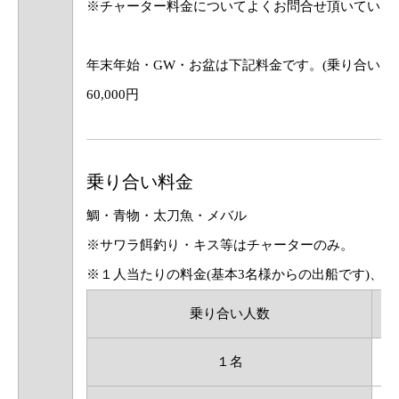
※チャーター料金についてよくお問合せ頂いています。
年末年始・GW・お盆は下記料金です。(乗り合いは
60,000円
乗り合い料金
鯛・青物・太刀魚・メバル
※サワラ餌釣り・キス等はチャーターのみ。
※１人当たりの料金(基本3名様からの出船です)、
下
乗り合い人数
１名
3