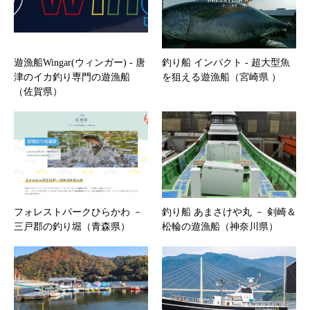
遊漁船Wingar(ウィンガー) ‐ 唐
釣り船 インパクト ‐ 超大型魚
津のイカ釣り専門の遊漁船
を狙える遊漁船（宮崎県 ）
（佐賀県）
フォレストパークひらかわ －
釣り船 あまさけや丸 － 剣崎＆
三戸郡の釣り堀（青森県）
松輪の遊漁船（神奈川県）