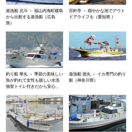
遊漁船 北斗 － 福山内海町横島
百軒亭 － 穏やかな池でアウト
から出航する遊漁船（広島
ドアライフを（愛知県 ）
県）
釣り船 華丸 － 季節の美味しい
遊漁船 徳丸 － イカ専門の釣り
魚が釣れて女性も嬉しい水洗
船（神奈川県）
個室トイレ付きだから安心…