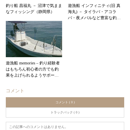
釣り船 昌福丸 － 沼津で気まま
遊漁船 インフィニティ(旧 真
なフィッシング（静岡県）
海丸) － タイラバ・アコラ
バ・夜メバルなど豊富な釣…
遊漁船 memories – 釣り経験者
はもちろん初心者の方でも釣
果を上げられるようサポー…
コメント
コメント ( 0 )
トラックバック ( 0 )
この記事へのコメントはありません。