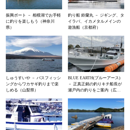
振興ボート － 相模湖でお手軽
釣り船 鈴蘭丸 － ジギング、タ
に釣りを楽しもう（神奈川
イラバ、イカメタルメインの
県）
遊漁船（京都府）
しゅうすいや － バスフィッシ
BLUE EARTH(ブルーアース)
ングからワカサギ釣りまで楽
－ 正真正銘の釣りキチ船長が
しめる（山梨県）
瀬戸内の釣りをご案内（広…