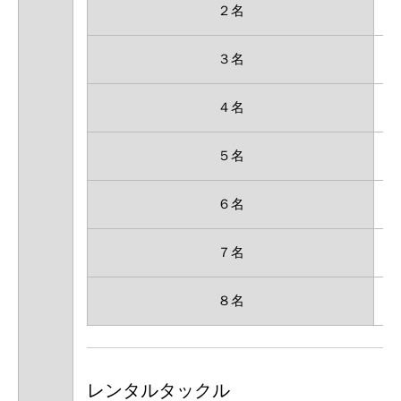
２名
1
３名
1
４名
9
５名
9
６名
9
７名
9
８名
9
レンタルタックル