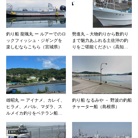
釣り船 龍颯丸 ー ルアーでのロ
勢進丸 – 大物釣りから数釣り
ックフィッシュ・ジギングを
まで魅力あふれる土佐沖の釣
楽しむならこちら（宮城県）
りをご堪能ください（高知…
雄昭丸 ー アイナメ、カレイ、
釣り船 なるみや － 野波の釣船
ヒラメ、メバル、マダラ、ス
チャーター船（島根県）
ルメイカ釣りをベテラン船…