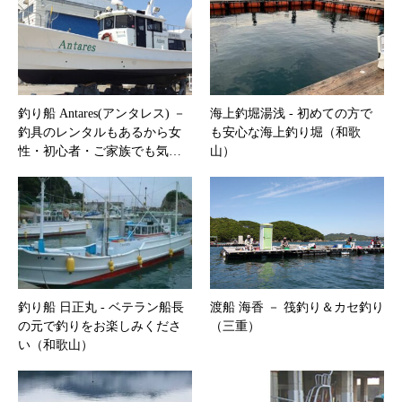
釣り船 Antares(アンタレス) －
海上釣堀湯浅 ‐ 初めての方で
釣具のレンタルもあるから女
も安心な海上釣り堀（和歌
性・初心者・ご家族でも気…
山）
釣り船 日正丸 ‐ ベテラン船長
渡船 海香 － 筏釣り＆カセ釣り
の元で釣りをお楽しみくださ
（三重）
い（和歌山）