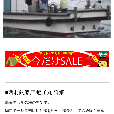
■西村釣船店 蛭子丸 詳細
船長歴40年の海の男です。
鳴門で一番最初に釣り船を始め、船長としての経験も豊富。