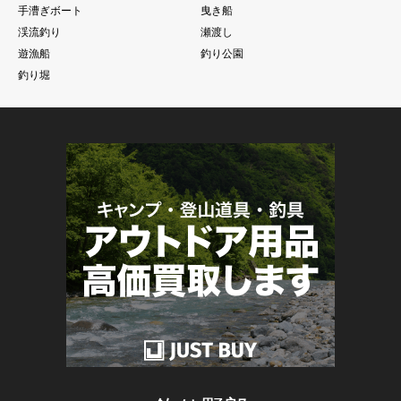
手漕ぎボート
曳き船
渓流釣り
瀬渡し
遊漁船
釣り公園
釣り堀