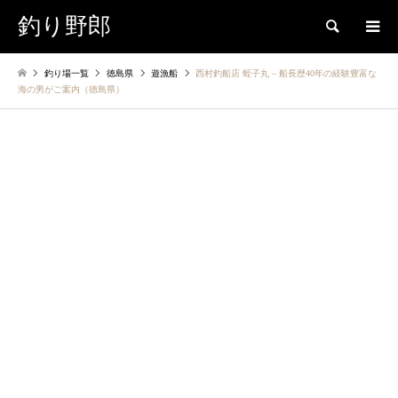
釣り野郎
検索
釣り場一覧
徳島県
遊漁船
西村釣船店 蛭子丸 – 船長歴40年の経験豊富な
海の男がご案内（徳島県）