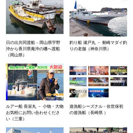
日の出共同渡船 – 岡山県宇野
釣り船 瀬戸丸 － 剱崎マダイ釣
沖から香川県庵沖の磯へ渡船
りの老舗（神奈川県）
（岡山県）
ルアー船 長栄丸 － 小物・大物
遊漁船シーズナル ‐ 佐世保初
お気軽にお問い合わせくださ
の遊漁船（長崎県 ）
い（三重）