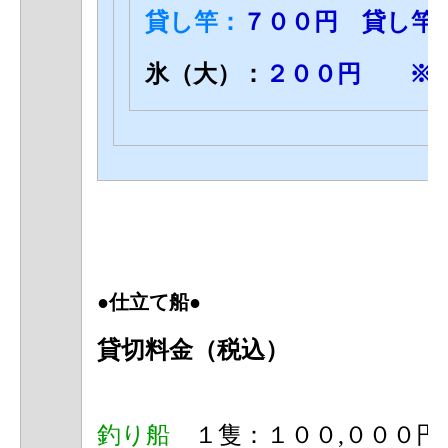
貸し竿：
７００円 貸し竿
氷（大）：
２００円
※酔
●仕立て船●
貸切料金（税込）
釣り船
１隻：１００,０００