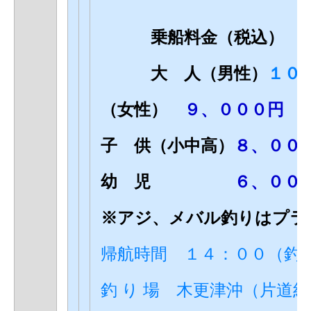
乗船料金（税込）
大 人（男性）
１０
（女性）
９、０００円
子 供（小中高）
８、００
幼 児
６、００
※アジ、メバル釣りはプラ
帰航時間 １４：００（釣
釣 り 場 木更津沖（片道