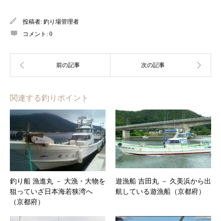
投稿者:
釣り場管理者
コメント:
0
関連する釣りポイント
釣り船 漁進丸 － 大漁・大物を
遊漁船 吉田丸 － 久美浜から出
狙っていざ日本海若狭湾へ
航している遊漁船（京都府）
（京都府）