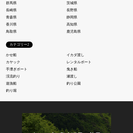
群馬県
茨城県
長崎県
長野県
青森県
静岡県
香川県
高知県
鳥取県
鹿児島県
カテゴリー2
かせ船
イカダ渡し
カヤック
レンタルボート
手漕ぎボート
曳き船
渓流釣り
瀬渡し
遊漁船
釣り公園
釣り堀