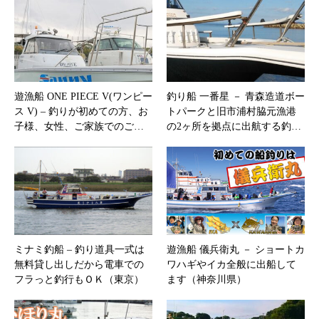
遊漁船 ONE PIECE V(ワンピー
釣り船 一番星 － 青森造道ボー
ス V) – 釣りが初めての方、お
トパークと旧市浦村脇元漁港
子様、女性、ご家族でのご…
の2ヶ所を拠点に出航する釣…
ミナミ釣船 – 釣り道具一式は
遊漁船 儀兵衛丸 － ショートカ
無料貸し出しだから電車での
ワハギやイカ全般に出船して
フラっと釣行もＯＫ（東京）
ます（神奈川県）