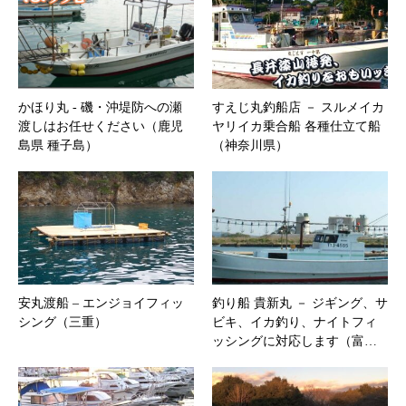
かほり丸 ‐ 磯・沖堤防への瀬
すえじ丸釣船店 － スルメイカ
渡しはお任せください（鹿児
ヤリイカ乗合船 各種仕立て船
島県 種子島）
（神奈川県）
安丸渡船 – エンジョイフィッ
釣り船 貴新丸 － ジギング、サ
シング（三重）
ビキ、イカ釣り、ナイトフィ
ッシングに対応します（富…