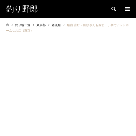
釣り野郎
検索
釣り場一覧
東京都
遊漁船
船宿 吉野 – ​船頭さんも親切・丁寧でアットホ
ームなお店（東京）