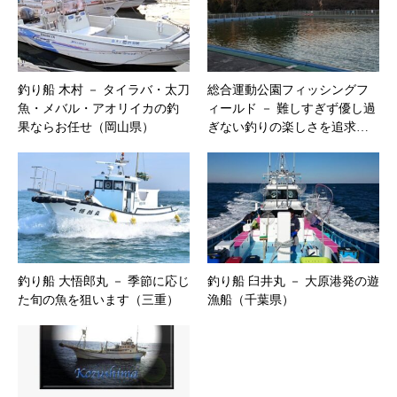
釣り船 木村 － タイラバ・太刀
総合運動公園フィッシングフ
魚・メバル・アオリイカの釣
ィールド － 難しすぎず優し過
果ならお任せ（岡山県）
ぎない釣りの楽しさを追求…
釣り船 大悟郎丸 － 季節に応じ
釣り船 臼井丸 － 大原港発の遊
た旬の魚を狙います（三重）
漁船（千葉県）