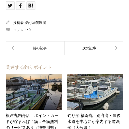
投稿者:
釣り場管理者
コメント:
0
関連する釣りポイント
根岸丸釣舟店 – ポイントカー
釣り船 福寿丸 ‐ 別府湾・豊後
ドが貯まれば半額→全額無料
水道を中心にが案内する遊漁
のサービスあり​（神奈川県）
船（大分県 ）