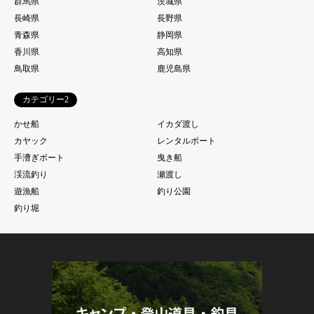
群馬県
茨城県
長崎県
長野県
青森県
静岡県
香川県
高知県
鳥取県
鹿児島県
カテゴリー2
かせ船
イカダ渡し
カヤック
レンタルボート
手漕ぎボート
曳き船
渓流釣り
瀬渡し
遊漁船
釣り公園
釣り堀