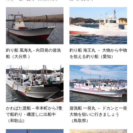
釣り船 風海丸 ‐ 向田発の遊漁
釣り船 海王丸 － 大物から中物
船（大分県 ）
を狙える釣り船（愛知）
かわばた渡船 – 串本町から3隻
遊漁船 一発丸 － ドカンと一発
で船釣り・磯渡しに出船中
大物を狙いに行きましょう
（和歌山）
（鳥取県）