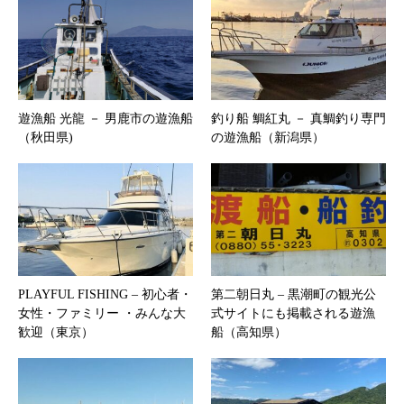
遊漁船 光龍 － 男鹿市の遊漁船
釣り船 鯛紅丸 － 真鯛釣り専門
（秋田県)
の遊漁船（新潟県）
PLAYFUL FISHING – 初心者・
第二朝日丸 – 黒潮町の観光公
女性・ファミリー ・みんな大
式サイトにも掲載される遊漁
歓迎（東京）
船（高知県）