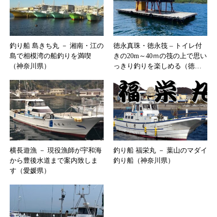
釣り船 島きち丸 － 湘南・江の
徳永真珠・徳永筏 – トイレ付
島で相模湾の船釣りを満喫
きの20m～40ｍの筏の上で思い
（神奈川県）
っきり釣りを楽しめる（徳…
横長遊漁 － 現役漁師が宇和海
釣り船 福栄丸 － 葉山のマダイ
から豊後水道まで案内致しま
釣り船（神奈川県）
す（愛媛県）