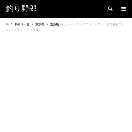
釣り野郎
検索
釣り場一覧
東京都
遊漁船
シーホース – ​フライ・ルアー・餌で各種フィ
ッシングをガイド（東京）