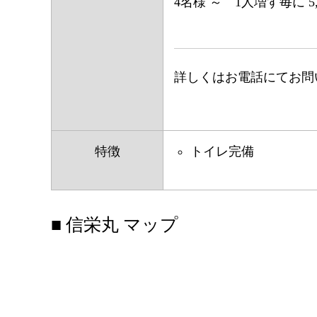
4名様 ～ 1人増す毎に 5,
詳しくはお電話にてお問
特徴
トイレ完備
■ 信栄丸 マップ