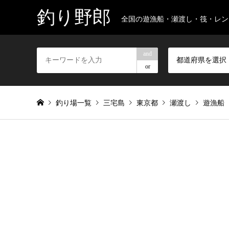
釣り野郎
全国の遊漁船・瀬渡し・筏・レン
and
都道府県を選択
or
釣り場一覧
三宅島
東京都
瀬渡し
遊漁船