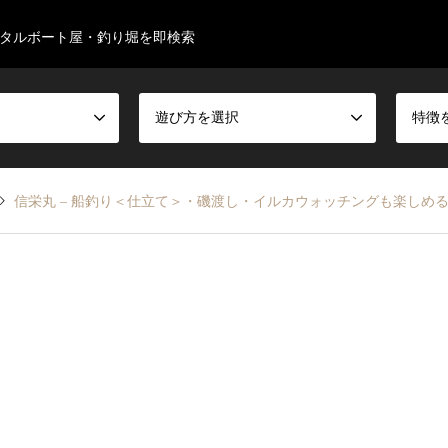
タルボート屋・釣り堀を即検索
遊び方を選択
特徴
信栄丸 – 船釣り＜仕立て＞・磯渡し・イルカウォッチングも楽しめ