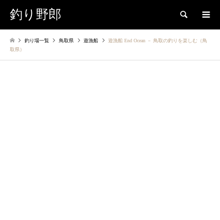
釣り野郎
検索
釣り場一覧
鳥取県
遊漁船
遊漁船 End Ocean － 鳥取の釣りを楽しむ（鳥
取県）