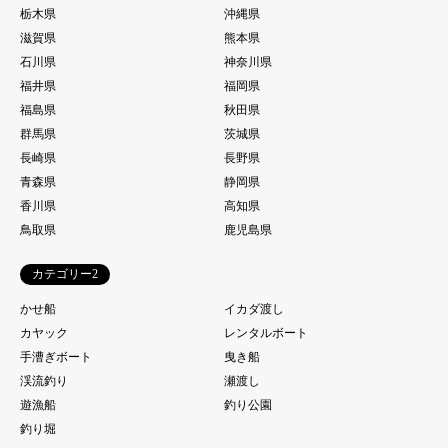
栃木県
沖縄県
滋賀県
熊本県
石川県
神奈川県
福井県
福岡県
福島県
秋田県
群馬県
茨城県
長崎県
長野県
青森県
静岡県
香川県
高知県
鳥取県
鹿児島県
カテゴリー2
かせ船
イカダ渡し
カヤック
レンタルボート
手漕ぎボート
曳き船
渓流釣り
瀬渡し
遊漁船
釣り公園
釣り堀