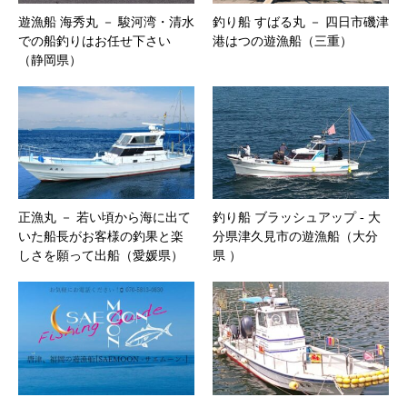
遊漁船 海秀丸 － 駿河湾・清水
釣り船 すばる丸 － 四日市磯津
での船釣りはお任せ下さい
港はつの遊漁船（三重）
（静岡県）
正漁丸 － 若い頃から海に出て
釣り船 ブラッシュアップ ‐ 大
いた船長がお客様の釣果と楽
分県津久見市の遊漁船（大分
しさを願って出船（愛媛県）
県 ）