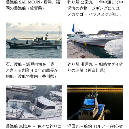
遊漁船 SAE MOON ‐ 唐津、福
釣り船 公栄丸 ー 年中通して中
岡の遊漁船（佐賀県）
深海の赤物・ジギングにてユ
メカサゴ・ バラメヌケが狙…
石川渡船 – 瀬戸内海を「庭」
釣り船 瀬戸丸 － 剱崎マダイ釣
と言える創業４０年の船長が
りの老舗（神奈川県）
釣船・渡船で案内（香川県）
遊漁船 恵比寿 － 色々な釣りに
浮田丸 – 船釣り(ルアー)初心者