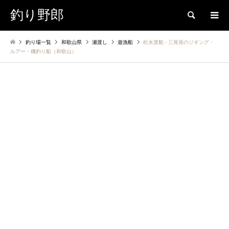
釣り野郎
検索
釣り場一覧
和歌山県
瀬渡し
遊漁船
松永渡船 ‐ 三尾発のジギング・
ルアー・磯釣り船（和歌山）