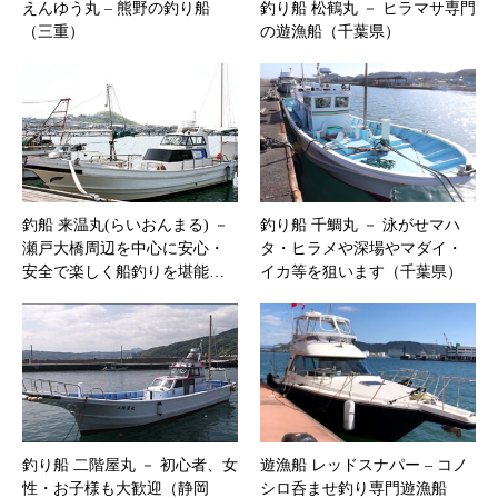
えんゆう丸 – 熊野の釣り船
釣り船 松鶴丸 － ヒラマサ専門
（三重）
の遊漁船（千葉県）
釣船 来温丸(らいおんまる) －
釣り船 千鯛丸 － 泳がせマハ
瀬戸大橋周辺を中心に安心・
タ・ヒラメや深場やマダイ・
安全で楽しく船釣りを堪能…
イカ等を狙います（千葉県）
釣り船 二階屋丸 － 初心者、女
遊漁船 レッドスナパー – コノ
性・お子様も大歓迎（静岡
シロ呑ませ釣り専門遊漁船