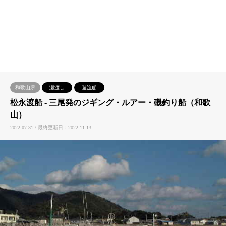
和歌山県
瀬渡し
遊漁船
松永渡船 ‐ 三尾発のジギング・ルアー・磯釣り船（和歌
山）
2022.07.31 / 最終更新日：2022.11.13