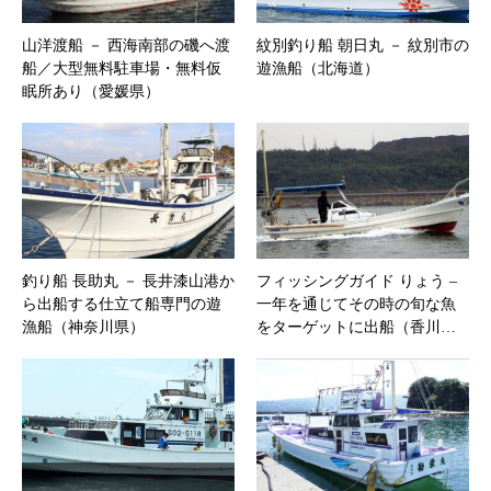
山洋渡船 － 西海南部の磯へ渡
紋別釣り船 朝日丸 － 紋別市の
船／大型無料駐車場・無料仮
遊漁船（北海道）
眠所あり（愛媛県）
釣り船 長助丸 － 長井漆山港か
フィッシングガイド りょう –
ら出船する仕立て船専門の遊
一年を通じてその時の旬な魚
漁船（神奈川県）
をターゲットに出船（香川…