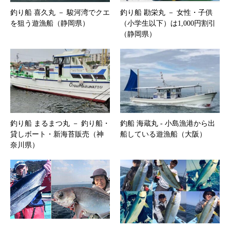
釣り船 喜久丸 － 駿河湾でクエ
釣り船 勘栄丸 － 女性・子供
を狙う遊漁船（静岡県）
（小学生以下）は1,000円割引
（静岡県）
釣り船 まるまつ丸 － 釣り船・
釣船 海蔵丸 ‐ 小島漁港から出
貸しボート・新海苔販売（神
船している遊漁船（大阪）
奈川県）