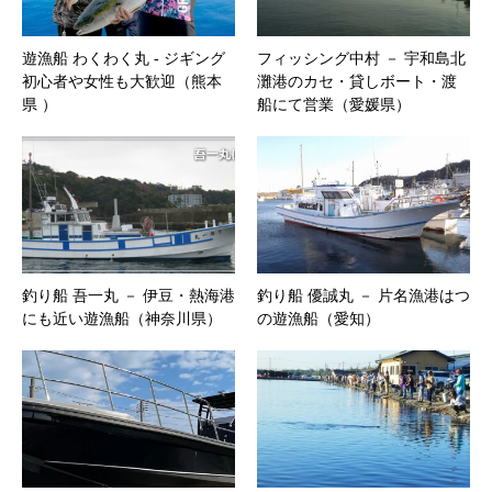
遊漁船 わくわく丸 ‐ ジギング
フィッシング中村 － 宇和島北
初心者や女性も大歓迎（熊本
灘港のカセ・貸しボート・渡
県 ）
船にて営業（愛媛県）
釣り船 吾一丸 － 伊豆・熱海港
釣り船 優誠丸 － 片名漁港はつ
にも近い遊漁船（神奈川県）
の遊漁船（愛知）