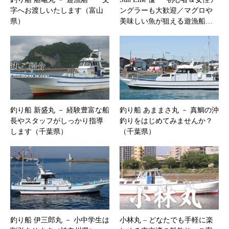
字へお渡しいたします（富山
ングラーも大歓迎／マグロや
県）
美味しい魚が狙える遊漁船…
釣り船 新盛丸 － 経験豊富な船
釣り船 あままさ丸 － 真鯛の沖
長やスタッフがしっかり指導
釣りをはじめてみませんか？
します（千葉県）
（千葉県）
釣り船 伊三郎丸 － 小中学生は
小林丸 – どなたでも手軽に楽