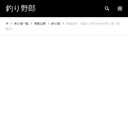
釣り野郎
検索
釣り場一覧
和歌山県
釣り堀
釣堀紀州 ‐ 大阪から車で80分の釣り堀（和
歌山）