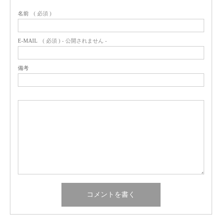
名前
( 必須 )
E-MAIL
( 必須 ) - 公開されません -
備考