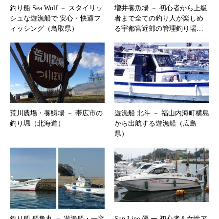
釣り船 Sea Wolf － スタイリッ
増井養魚場 － 初心者から上級
シュな遊漁船で 安心・快適フ
者まで全ての釣り人が楽しめ
ィッシング（鳥取県）
る宇都宮近郊の管理釣り場…
荒川農場・養鱒場 － 帯広市の
遊漁船 北斗 － 福山内海町横島
釣り堀（北海道）
から出航する遊漁船（広島
県）
釣り船 船亀丸 － 遊漁船・一文
Sun Line 優 ー 初心者＆女性ア