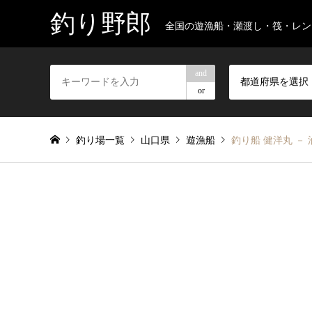
釣り野郎
全国の遊漁船・瀬渡し・筏・レン
and
都道府県を選択
or
釣り場一覧
山口県
遊漁船
釣り船 健洋丸 －