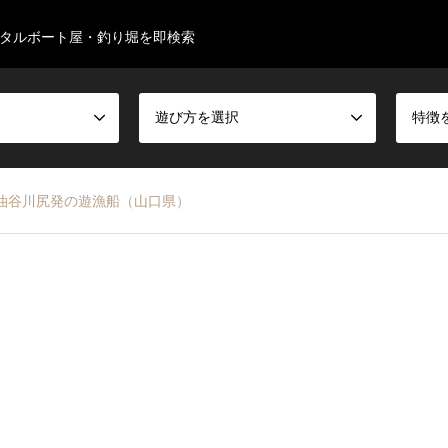
タルボート屋・釣り堀を即検索
遊び方を選択
特徴
 油谷川尻発の遊漁船（山口県）