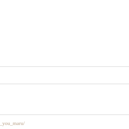
n_you_maru/