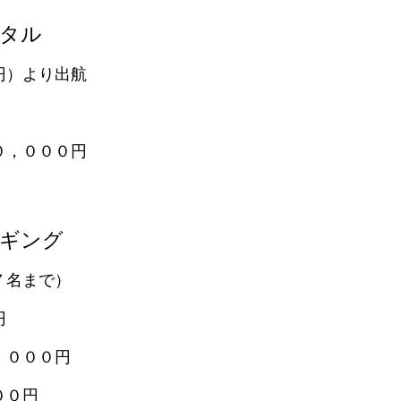
タル
円）より出航
０，０００円
ギング
７名まで）
円
，０００円
００円