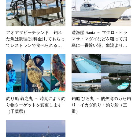
アオアヲビーチランド – 釣れ
遊漁船 Santa － マグロ・ヒラ
た魚は調理(別料金)してもらっ
マサ・マダイなどを狙って飛
てレストランで食べられる…
島に一番近い港、象潟より…
釣り船 義之丸 － 時期により釣
釣船 ひろ丸 － 的矢湾のカセ釣
り物ターゲットを変更します
り・イカダ釣り・釣り船（三
（千葉県）
重）