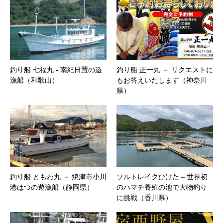
釣り船 七福丸 ‐ 南紀日置の遊
釣り船 正一丸 － リクエストに
漁船（和歌山）
もお答えいたします（神奈川
県）
釣り船 ともわ丸 － 焼津市小川
ソルトレイクひけた – 世界初
港はつの遊漁船（静岡県）
のハマチ養殖の池で大物釣り
に挑戦（香川県）