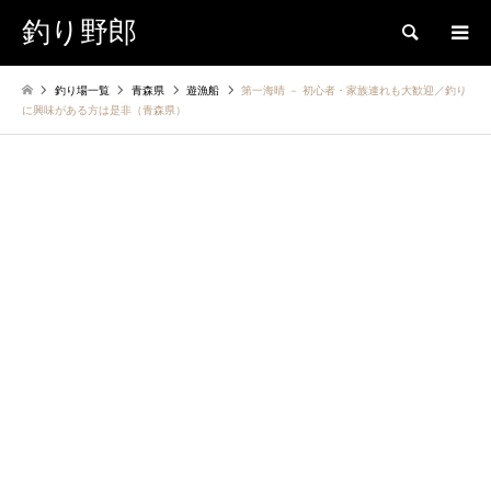
釣り野郎
検索
釣り場一覧
青森県
遊漁船
第一海晴 － 初心者・家族連れも大歓迎／釣り
に興味がある方は是非（青森県）