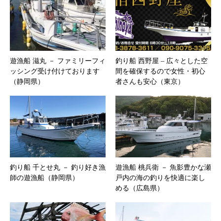
遊漁船 滋丸 － ファミリーフィ
釣り船 西野屋 – ​広々とした空
ッシング受け付けております
間を確保するので女性・初心
（静岡県）
者さんも安心（東京）
釣り船 千とせ丸 － 釣り好き漁
遊漁船 桃兵衛 － 魚影豊かな瀬
師の遊漁船（静岡県）
戸内の海の釣りを快適に楽し
める（広島県）