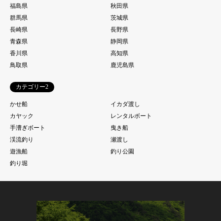
福島県
秋田県
群馬県
茨城県
長崎県
長野県
青森県
静岡県
香川県
高知県
鳥取県
鹿児島県
カテゴリー2
かせ船
イカダ渡し
カヤック
レンタルボート
手漕ぎボート
曳き船
渓流釣り
瀬渡し
遊漁船
釣り公園
釣り堀